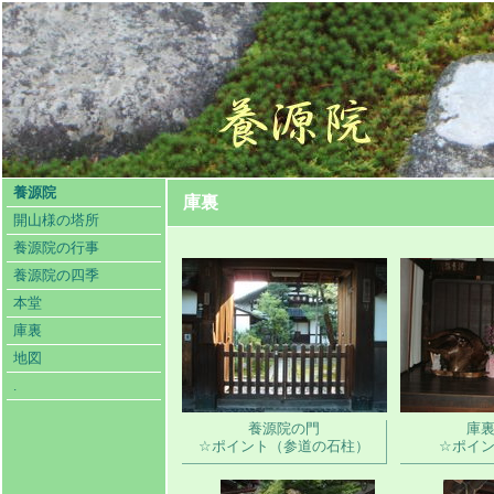
養源院
庫裏
開山様の塔所
養源院の行事
養源院の四季
本堂
庫裏
地図
.
養源院の門
庫
☆ポイント（参道の石柱）
☆ポイ