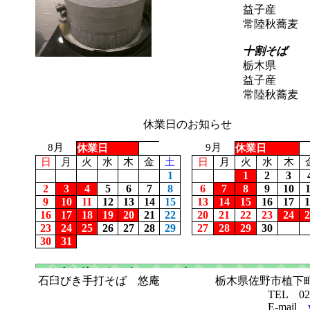
益子産
常陸秋蕎麦
十割そば
栃木県
益子産
常陸秋蕎麦
休業日のお知らせ
8月
9月
休業日
休業日
日
月
火
水
木
金
土
日
月
火
水
木
1
1
2
3
2
3
4
5
6
7
8
6
7
8
9
10
1
9
10
11
12
13
14
15
13
14
15
16
17
1
16
17
18
19
20
21
22
20
21
22
23
24
2
23
24
25
26
27
28
29
27
28
29
30
30
31
石臼びき手打そば 悠庵 栃木県佐野市植下町
TEL 0283-22-9
E-mail