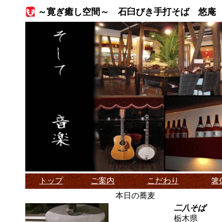
～寛ぎ癒し空間～ 石臼びき手打そば 悠庵
トップ
ご案内
こだわり
箸
本日の蕎麦
二八そば
栃木県