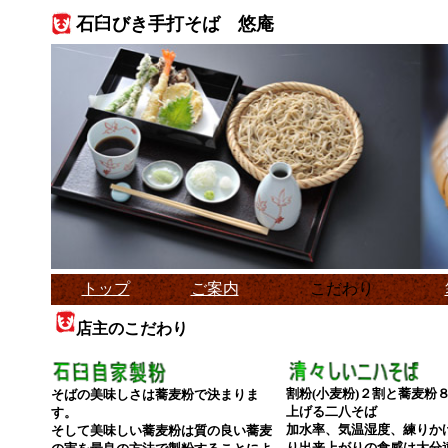
石臼びき手打そば 悠庵
トップ
ご案内
こだわり
店主のこだわり
割粉(小麦粉)２割と蕎麦粉
そばの美味しさは蕎麦粉で決まりま
上げる二八そば
す。
加水率、気温湿度、練りか
そして美味しい蕎麦粉は質の良い蕎麦
り出来上がりの食感は大分