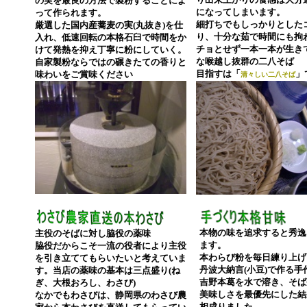
の実を最良の方法で製粉することによ
になってしまいます。
って作られます。
細打ちでもしっかりとした
厳選した国内産蕎麦の実(丸抜き)を仕
り、十分な茹で時間にも拘
入れ、低速回転の本格石臼で時間をか
チョとせず一本一本が生き
けて発熱を抑え丁寧に粉にしていく。
な喉越し抜群の二八そば
自家製粉ならではの碾きたての香りと
目指すは「
」
味わいをご賞味ください
清々しい二八そば
本物の味を追求すると秀逸
主役のそばに対し脇役の薬味
ます。
脇役だからこそ一流の役者により主役
本わらび粉を毎日練り上げ
を引き立ててもらいたいと考えていま
丹波大納言(小豆)で作る
す。当店の薬味の基本は三点盛り(ね
吉野本葛を水で溶き、そば
ぎ、大根おろし、わさび)
美味しさを最優先にした結
なかでもわさびは、静岡県のわさび農
相成りました。