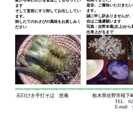
家から本わさびを直送してもらってい
是非、ご賞味いただきたい
ます
ます。
そして直前にすり卸してお出ししてい
誠に申し訳ありませんが、
ます。
合はご遠慮願います
卸したてのわさびの風味をお楽しみく
写真：吉野本葛(左上)から
ださい
出来上がるまで
石臼びき手打そば 悠庵 栃木県佐野市植下町
TEL 0283-22-9
E-mail