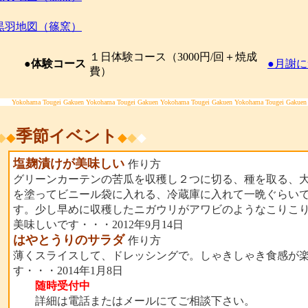
黒羽地図（篠窯）
１日体験コース（3000円/回＋焼成
●体験コース
●月謝に
費）
Yokohama Tougei Gakuen Yokohama Tougei Gakuen Yokohama Tougei Gakuen Yokohama Tougei Gakuen
季節イベント
◆
◆
◆
◆
◆
塩麹漬けが美味しい
作り方
グリーンカーテンの苦瓜を収穫し２つに切る、種を取る、
を塗ってビニール袋に入れる、冷蔵庫に入れて一晩ぐらい
す。少し早めに収穫したニガウリがアワビのようなこりこ
美味しいです・・・2012年9月14日
はやとうりのサラダ
作り方
薄くスライスして、ドレッシングで。しゃきしゃき食感が
す・・・2014年1月8日
随時受付中
詳細は電話またはメールにてご相談下さい。