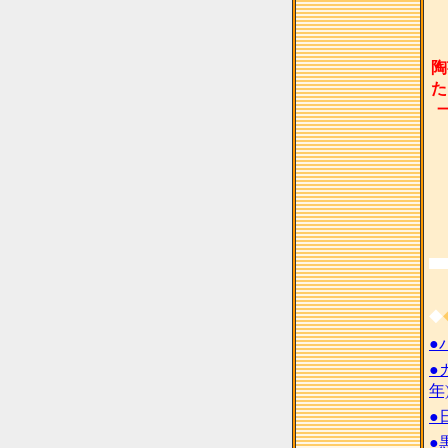
陶
た
◆
●
●
年
●
●