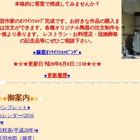
本格的に窖窯で焼成してみませんか？
芸作家のｵﾝﾗｲﾝｼｮｯﾌﾟ完成です。お好きな作品の購入ま
は注文ができます。各種オリジナル陶器の注文制作を
一個より承ります。 レストラン・お料理店・冠婚葬祭
の記念品等にぜひご相談下さい。
●篠窯ｵﾝﾗｲﾝｼｮｯﾋﾟﾝｸﾞ●
★☆★更新日 ㍻28年8月8日 □138★☆★
●
更新履歴
●
Yokohama Tougei Gakuen Yokohama Tougei Gakuen Yokohama Tougei Gakuen Yokohama Tougei Gakuen
御案内
◆
◆
◆
◆
◆
パンフレット●
カレンダー(2016
)●
日程表(平成28年)●
黒羽地図（篠窯）