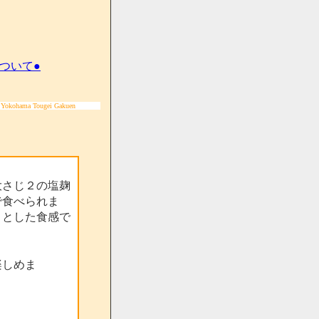
ついて●
 Yokohama Tougei Gakuen
大さじ２の塩麹
で食べられま
りとした食感で
楽しめま