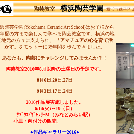
横浜陶芸学園
陶芸教室
<横浜市 磯子区
浜陶芸学園(Yokohama Ceramic Art School)はお子様から
年配の方まで楽しんで学べる陶芸教室です。横浜の地
で地元の方々に支えられ、
「アマチュアの心を育て活
かす」
をモットーに35年間を歩んできました。
あなたも、陶芸にチャレンジしてみませんか？！
陶芸教室2016年8月以降の土曜日の予定です。
8月6日,20日,27日
9月3日,17日,24日
2016作品展実施しました。
6/14(火)～19（日）
ｻﾌﾞｳｴｲｷﾞｬﾗﾘｰM（みなとみらい駅）
小皿・向付けの販売。
●作品ギャラリー2016●