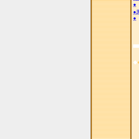
●
●
●
◆