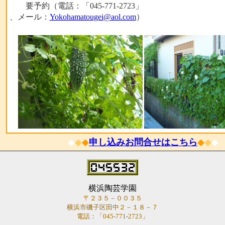
要予約（電話：「045-771-2723」
、メール：
Yokohamatougei@aol.com
）
◆
◆
◆
申し込みお問合せはこちら
◆
◆
◆
横浜陶芸学園
〒２３５－００３５
横浜市磯子区田中２－１８－７
電話：「045-771-2723」