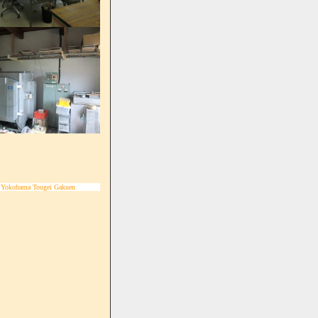
 Yokohama Tougei Gakuen