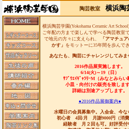
横浜陶
陶芸教室
横浜陶芸学園(Yokohama Ceramic Art Sc
ご年配の方まで楽しんで学べる陶芸教室
で地元の方々に支えられ、
「アマチュア
かす」
をモットーに35年間を歩んで
あなたも、陶芸にチャレンジしてみま
2016作品展実施します。
6/14(火)～19（日）
ｻﾌﾞｳｴｲｷﾞｬﾗﾘｰM（みなとみら
小皿・向付けの販売を致しま
詳細は別途アップします。
●2016作品展御案内●
水曜日の会員募集中。入会金、今な
初心者 4回/月 月謝9000円（消
経験者 月２回も可。好評受付