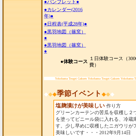
●パンフレット●
●カレンダー(2016
年)●
●日程表(平成28年)●
●黒羽地図（篠窯）
●
●黒羽地図（篠窯）
●
１日体験コース（300
●体験コース
費）
Yokohama Tougei Gakuen Yokohama Tougei Gakuen Yokohama T
季節イベント
◆
◆
◆
◆
◆
◆
塩麹漬けが美味しい
作り方
グリーンカーテンの苦瓜を収穫し２
を塗ってビニール袋に入れる、冷蔵
す。少し早めに収穫したニガウリが
美味しいです・・・2012年9月14日