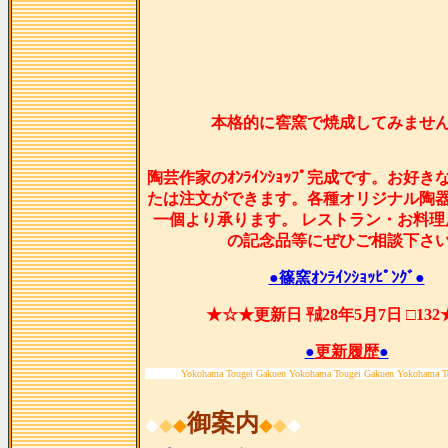
本格的に窖窯で焼成してみませ
陶芸作家のｵﾝﾗｲﾝｼｮｯﾌﾟ完成です。お好
たは注文ができます。各種オリジナル陶
一個より承ります。 レストラン・お料理
の記念品等にぜひご相談下さ
●篠窯ｵﾝﾗｲﾝｼｮｯﾋﾟﾝｸﾞ●
★☆★更新日 ㍻28年5月7日 □13
●
更新履歴
●
Yokohama Tougei Gakuen Yokohama Tougei Gakuen Yokohama T
御案内
◆
◆
◆
◆
◆
◆