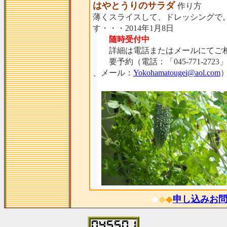
はやとうりのサラダ
作り方
薄くスライスして、ドレッシングで
す・・・2014年1月8日
随時受付中
詳細は電話またはメールにてご相
要予約（電話：「045-771-2723
、メール：
Yokohamatougei@aol.com
◆
◆
◆
申し込みお