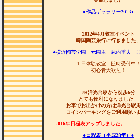
実施しました
●作品ギャラリー2013●
2012年4月教室イベント
韓国陶芸旅行に行きました
●横浜陶芸学園 元園主 武内重夫 ご
１日体験教室 随時受付中
初心者大歓迎！
JR洋光台駅から徒歩6分
とても便利になりました。
お車でお出かけの方は洋光台駅
コインパーキングをご利用願い
2016年日程表アップし
●日程表（平成28年）●