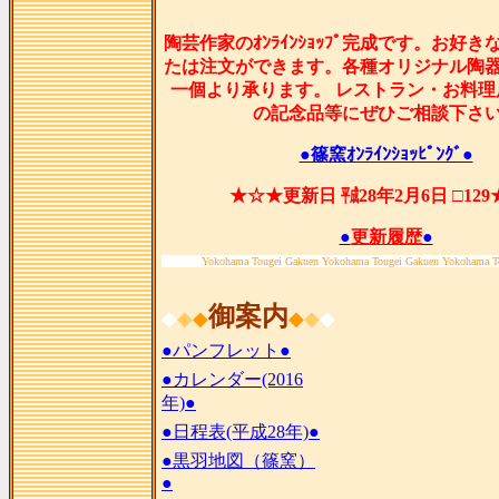
陶芸作家のｵﾝﾗｲﾝｼｮｯﾌﾟ完成です。お好
たは注文ができます。各種オリジナル陶
一個より承ります。 レストラン・お料理
の記念品等にぜひご相談下さ
●篠窯ｵﾝﾗｲﾝｼｮｯﾋﾟﾝｸﾞ●
★☆★更新日 ㍻28年2月6日 □12
●
更新履歴
●
Yokohama Tougei Gakuen Yokohama Tougei Gakuen Yokohama T
御案内
◆
◆
◆
◆
◆
◆
●パンフレット●
●カレンダー(2016
年)●
●日程表(平成28年)●
●黒羽地図（篠窯）
●