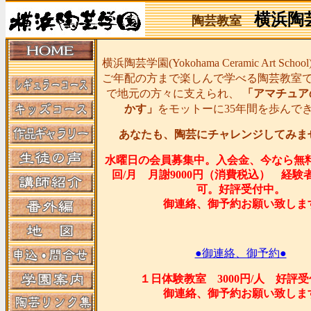
横浜陶
陶芸教室
横浜陶芸学園(Yokohama Ceramic Art Sc
ご年配の方まで楽しんで学べる陶芸教室
で地元の方々に支えられ、
「アマチュア
かす」
をモットーに35年間を歩んで
あなたも、陶芸にチャレンジしてみま
水曜日の会員募集中。入会金、今なら無
回/月 月謝9000円（消費税込） 経験
可。好評受付中。
御連絡、御予約お願い致しま
●御連絡、御予約●
１日体験教室 3000円/人 好評
御連絡、御予約お願い致しま