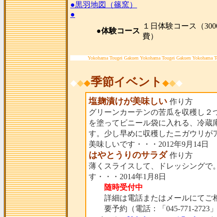
●黒羽地図（篠窯）
●
１日体験コース（300
●体験コース
費）
Yokohama Tougei Gakuen Yokohama Tougei Gakuen Yokohama T
季節イベント
◆
◆
◆
◆
◆
◆
塩麹漬けが美味しい
作り方
グリーンカーテンの苦瓜を収穫し２
を塗ってビニール袋に入れる、冷蔵
す。少し早めに収穫したニガウリが
美味しいです・・・2012年9月14日
はやとうりのサラダ
作り方
薄くスライスして、ドレッシングで
す・・・2014年1月8日
随時受付中
詳細は電話またはメールにてご相
要予約（電話：「045-771-2723