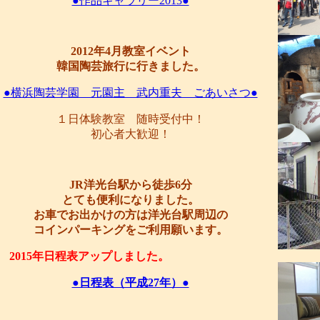
●作品ギャラリー2013●
2012年4月教室イベント
韓国陶芸旅行に行きました。
●横浜陶芸学園 元園主 武内重夫 ごあいさつ●
１日体験教室 随時受付中！
初心者大歓迎！
JR洋光台駅から徒歩6分
とても便利になりました。
お車でお出かけの方は洋光台駅周辺の
コインパーキングをご利用願います。
2015年日程表アップしました。
●日程表（平成27年）●