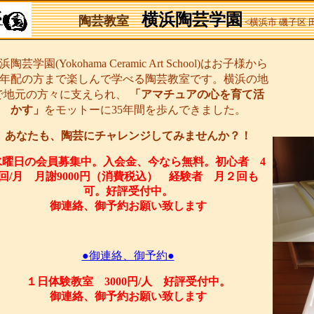
横浜陶芸学園
陶芸教室
<横浜市 磯子区
浜陶芸学園(Yokohama Ceramic Art School)はお子様から
年配の方まで楽しんで学べる陶芸教室です。横浜の地
で地元の方々に支えられ、
「アマチュアの心を育て活
かす」
をモットーに35年間を歩んできました。
あなたも、陶芸にチャレンジしてみませんか？！
水曜日の会員募集中。入会金、今なら無料。初心者 4
回/月 月謝9000円（消費税込） 経験者 月２回も
可。好評受付中。
御連絡、御予約お願い致します
●御連絡、御予約●
１日体験教室 3000円/人 好評受付中。
御連絡、御予約お願い致します