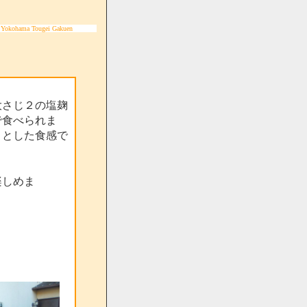
 Yokohama Tougei Gakuen
大さじ２の塩麹
で食べられま
りとした食感で
楽しめま