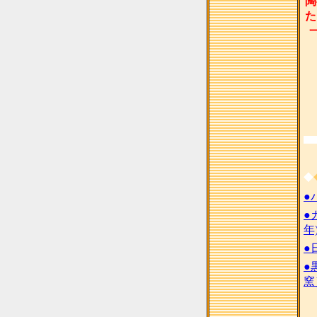
陶
た
◆
●
●
年
●
●
窯