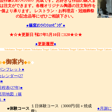
芸作家のｵﾝﾗｲﾝｼｮｯﾌﾟ完成です。お好きな作品の購入ま
は注文ができます。各種オリジナル陶器の注文制作を
一個より承ります。 レストラン・お料理店・冠婚葬祭
の記念品等にぜひご相談下さい。
●篠窯ｵﾝﾗｲﾝｼｮｯﾋﾟﾝｸﾞ●
★☆★更新日 ㍻27年5月10日 □120★☆★
●
更新履歴
●
Yokohama Tougei Gakuen Yokohama Tougei Gakuen Yokohama Tougei Gakuen Yokohama Tougei Gakuen
御案内
◆
◆
◆
◆
◆
パンフレット●
カレンダー(27
)●
日程表(27年)●
黒羽地図（篠
）●
１日体験コース（3000円/回＋焼成
●体験コース
●月謝に
費）