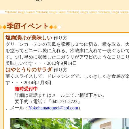
Yokohama Tougei Gakuen Yokohama Tougei Gakuen Yokohama Tougei Gakuen Yokohama Tougei Gakuen
季節イベント
◆
◆
◆
◆
◆
塩麹漬けが美味しい
作り方
グリーンカーテンの苦瓜を収穫し２つに切る、種を取る、
を塗ってビニール袋に入れる、冷蔵庫に入れて一晩ぐらい
す。少し早めに収穫したニガウリがアワビのようなこりこ
美味しいです・・・2012年9月14日
はやとうりのサラダ
作り方
薄くスライスして、ドレッシングで。しゃきしゃき食感が
す・・・2014年1月8日
随時受付中
詳細は電話またはメールにてご相談下さい。
要予約（電話：「045-771-2723」
、メール：
Yokohamatougei@aol.com
）