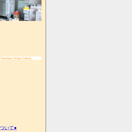
 Yokohama Tougei Gakuen
ついて●