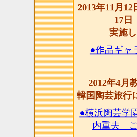
2013年11月
17
実施
●作品ギャラ
2012年4
韓国陶芸旅行
●横浜陶芸学
内重夫 