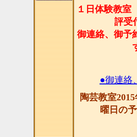
１日体験教室 
評受
御連絡、御予
●御連絡
陶芸教室201
曜日の