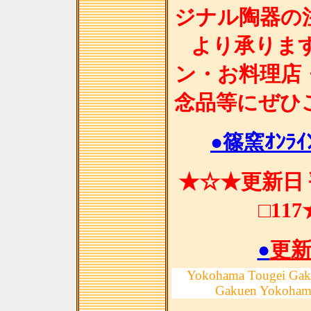
ジナル陶器の
より承りま
ン・お料理店
念品等にぜひ
●篠窯ｵﾝﾗｲﾝ
★☆★更新日 
□11
●
更
Yokohama Tougei Gak
Gakuen Yokoham