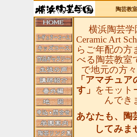
陶芸教
横浜陶芸学園(
Ceramic Art
らご年配の方
べる陶芸教室
で地元の方
「アマチュア
す」
をモット
んでき
あなたも、陶
してみま