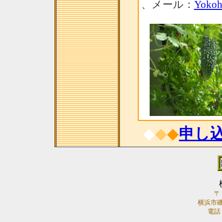
、メール：
Yokoh
◆
◆
◆
申し
〒
横浜市
電話：