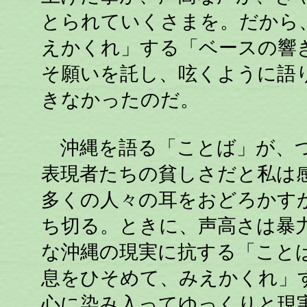
とられていくさまを。だから
えかくれ」する「ベースの響
そ願いを託し、呟くように語
きなかったのだ。
沖縄を語る「ことば」が、つ
表現者たちの貧しさだと私は
多くの人々の耳をおどろかす
ち切る。ときに、声高さは暴
な沖縄の現実に抗する「こと
息をひそめて、みえかくれ」
心に染み入ってゆっくりと現