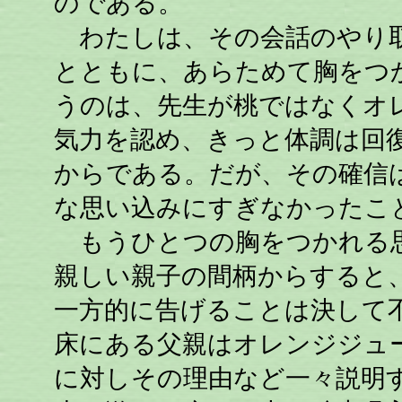
のである。
わたしは、その会話のやり取
とともに、あらためて胸をつ
うのは、先生が桃ではなくオ
気力を認め、きっと体調は回
からである。だが、その確信
な思い込みにすぎなかったこ
もうひとつの胸をつかれる思
親しい親子の間柄からすると
一方的に告げることは決して
床にある父親はオレンジジュ
に対しその理由など一々説明