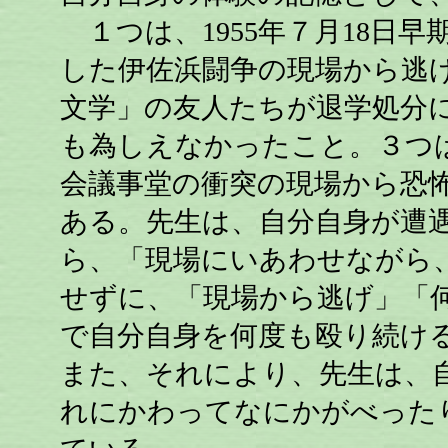
１つは、1955年７月18日
した伊佐浜闘争の現場から逃げ
文学」の友人たちが退学処分
も為しえなかったこと。３つは
会議事堂の衝突の現場から恐
ある。先生は、自分自身が遭
ら、「現場にいあわせながら
せずに、「現場から逃げ」「
で自分自身を何度も殴り続け
また、それにより、先生は、
れにかわってなにかがべった