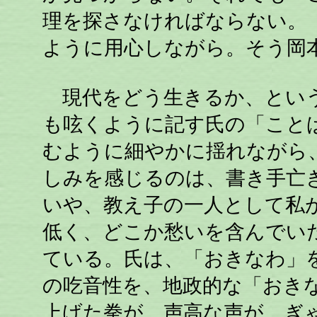
理を探さなければならない。
ように用心しながら。そう岡
現代をどう生きるか、という
も呟くように記す氏の「こと
むように細やかに揺れながら
しみを感じるのは、書き手亡
いや、教え子の一人として私
低く、どこか愁いを含んでい
ている。氏は、「おきなわ」
の吃音性を、地政的な「おき
上げた拳が、声高な声が、ぎ