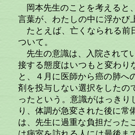
岡本先生のことを考えると、
言葉が、わたしの中に浮かび
たとえば、亡くなられる前日
ついて。
先生の意識は、入院されてい
接する態度はいつもと変わり
と、４月に医師から癌の肺へ
剤を投与しない選択をしたの
ったという。意識がはっきり
り、体調が急変された後に常
は、先生に過重な負担だった
は病室を訪れる人には最後ま