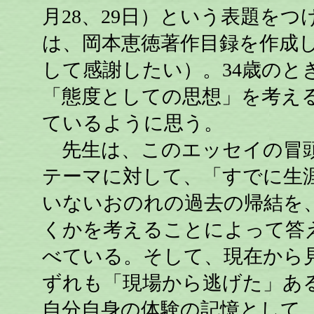
月28、29日）という表題を
は、岡本恵徳著作目録を作成
して感謝したい）。34歳のと
「態度としての思想」を考え
ているように思う。
先生は、このエッセイの冒頭
テーマに対して、「すでに生
いないおのれの過去の帰結を
くかを考えることによって答
べている。そして、現在から
ずれも「現場から逃げた」あ
自分自身の体験の記憶として