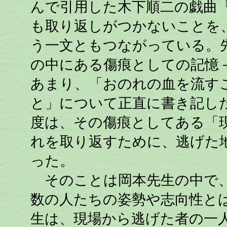
んで引用した木下順二の戯曲『
も取り返しがつかないことを
う一文ともつながっている。
の中にある傷痕としての記憶
あまり、「おのれの血を流す
と」について正直に書き記し
度は、その傷痕としてある「
れを取り返すために、逃げた
った。
そのことは岡本先生の中で、
数の人たちの姿勢や志向性と
生は、現場から逃げた者の一