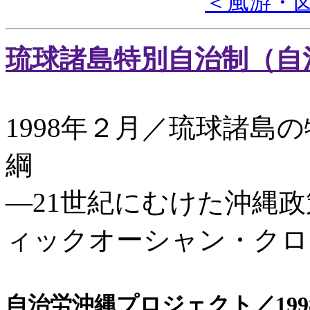
＜風游・
琉球諸島特別自治制（自治
1998年２月／琉球諸島
綱
―21世紀にむけた沖縄
ィックオーシャン・クロ
自治労沖縄プロジェクト／199