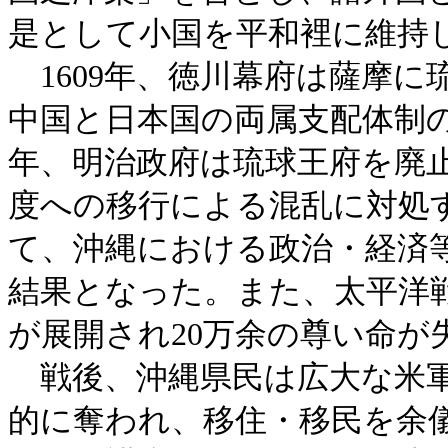
是として小国を平和裡に維持
1609年、徳川幕府は薩摩に
中国と日本国の両属支配体制の
年、明治政府は琉球王府を廃
度への移行による混乱に対処
て、沖縄における政治・経済等
結果となった。また、太平洋
が展開され20万余の尊い命が
戦後、沖縄県民は広大な米軍
的に奪われ、移住・移民を余