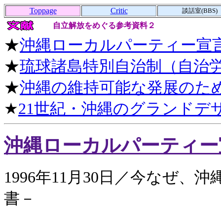
Toppage
Critic
談話室(BBS)
自立解放をめぐる参考資料２
★
沖縄ローカルパーティー宣言（
★
琉球諸島特別自治制（自治労
★
沖縄の維持可能な発展のため
★
21世紀・沖縄のグランドデザ
沖縄ローカルパーティー宣
1996年11月30日／今なぜ
書－