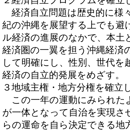
２経済自立プログラムを確立
経済自立問題は歴史的に様々
紀の沖縄を展望する上でも避
ル経済の進展のなかで、本土
経済圏の一翼を担う沖縄経済
して明確にし、性別、世代を
経済の自立的発展をめざす。
３地域主権・地方分権を確立
この一年の運動にみられたよ
が一体となって自治を実現さ
らの運命を自ら決定できる地