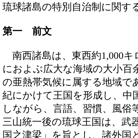
琉球諸島の特別自治制に関す
第一 前文
南西諸島は、東西約1,000キ
におよぶ広大な海域の大小百
の亜熱帯気候に属する地域であ
紀にかけて王国を形成し、中
しながら、言語、習慣、風俗
三山統一後の琉球王国は、武
国之津梁」を旨とし、諸外国