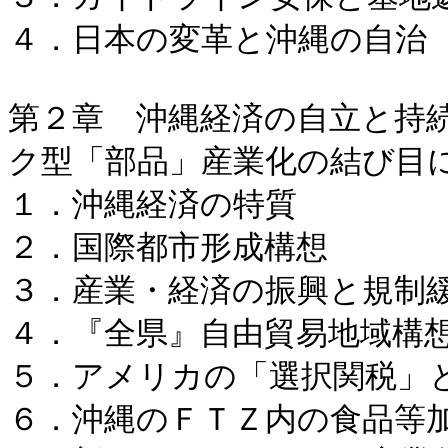
４．日本の変革と沖縄の自治
第２章 沖縄経済の自立と持
ク型「部品」産業化の結び目
１．沖縄経済の特質
２．国際都市形成構想
３．産業・経済の振興と規制
４．『全県』自由貿易地域構
５．アメリカの「選択関税」
６．沖縄のＦＴＺ内の食品等