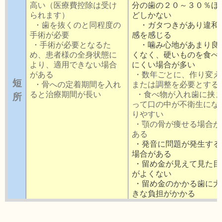
高い（医療費控除は受け
分の歯の２０～３０％ほ
られます）
どしかない
・歯を抜くのと同程度の
・ガタつきがあり違和
手術が必要
感を感じる
・手術が必要となるた
・噛み心地があまり良
め、患者様の全身状態に
くなく、硬いものを食べ
より、適用できない場合
にくい場合が多い
がある
・数年ごとに、作り変え
短
・骨への定着期間を入れ
または調整を必要とする
所
ると治療期間が長い
・食べ物が入れ歯に挟
って口の中が不衛生にな
りやすい
・顎の骨が痩せる場合が
ある
・発音に問題が発生する
場合がある
・留め金が見えて見た目
がよくない
・留め金のかかる歯に大
きな負担がかかる