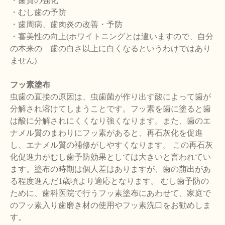
・歯質の強化
・むし歯の予防
・歯周病、歯肉炎の改善・予防
・審美性の向上(ホワイトニングとは違いますので、自分
の本来の 歯の白さ以上に白くなるというわけではあり
ません)
フッ素塗布
虫歯の直接の原因は、虫歯菌が作り出す酸によって歯が
分解され溶けてしまうことです。フッ素を歯に塗ると歯
は酸に分解されにくくなり強くなります。また、歯のエ
ナメル質のまわりにフッ素があると、再石灰化を促進
し、エナメル質の補修がしやすくなります。 この再石灰
化促進力がむし歯予防効果としては大きいと言われてい
ます。塗布の時期は個人差はありますが、歯の萠出があ
る程度進んだ1歳頃より適応となります。 むし歯予防の
ために、歯科医院で行うフッ素塗布にあわせて、家庭で
のフッ素入り歯磨き材の使用やフッ素洗口をお勧めしま
す。