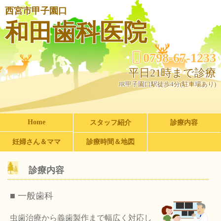
西宮市甲子園口
和田歯科医院
0798-67-1233
平日21時まで診療
JR甲子園口駅徒歩4分(駐車場あり)
Home
スタッフ紹介
診療内容
妊婦さん＆ママ
診療時間＆地図
診療内容
■ 一般歯科
虫歯治療から義歯製作まで幅広く対応し