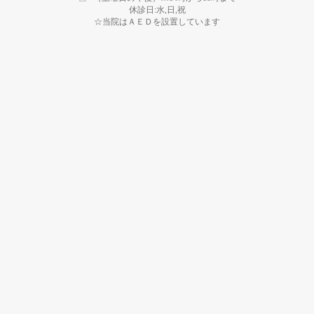
休診日:水,日,祝
☆当院はＡＥＤを設置しています