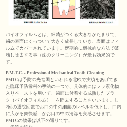
バイオフィルムとは、細菌がつくる大きなかたまりで、
歯の表面にくっついて大きく成長していき、表面はフィ
ルムでカバーされています。定期的に機械的な方法で破
壊し除去する事（歯のクリーニング）が最も効果的で
す。
P.M.T.C…Professional Mechanical Tooth Cleaning
PMTCは予防の先進国といわれる北欧で実績をあげてき
た臨床予防歯科の手法の一つで、具体的にはフッ素化物
入りペーストを用いて、歯面に付着する成熟したプラー
ク（バイオフィルム） を除去することをいいます。1、
2回の通院回数でお口の中の細菌のレベルを低下し、口内
に広がる爽快感 がお口の中の清潔を実感させます。
PMTCの効果は以下の通りです。