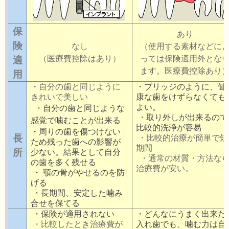
保
あり
険
なし
（使用する素材などに
適
（医療費控除はあり）
っては保険適用外とな
ます。医療費控除あり
用
・自分の歯と同じように
・ブリッジのように、健
きれいで美しい
康な歯をけずらなくても
よい。
・自分の歯と同じような
・取り外しが出来るので
感覚で噛むことが出来る
比較的洗浄が容易
・周りの歯を傷つけない
長
・比較的治療が簡単で短
ため残った歯への影響が
期間
所
少ない。結果として自分
・通常の材質・方法な
の歯を多く残せる
治療費が安い。
・
顎の骨がやせるのを防
げる
・長期間、安定した噛み
合せを保てる
・保険が適用されない
・どんなにうまく出来た
・比較したとき治療費が
入れ歯でも、噛む力は自