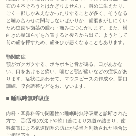
右の４本そろうとはかぎりません）、斜めに生えたり、
ごく一部しかみえなかったりすることが多く、そうなる
と噛み合わせに関与しないばかりか、歯磨きがしにくい
ため虫歯や歯茎の腫れ・痛みにつながります。また、横
向きの親知らずを放置すると後ろから出てこようとして
前の歯を押すため、歯並びが悪くなることもあります。
顎関節症
顎がガクガクする、ポキポキと音が鳴る、口があかな
い、口をあけると痛い、噛むと顎が痛いなどの症状があ
ります。症状にあわせて、マウスピースの作成や、開口
訓練、咬合調整などをおこないます。
■ 睡眠時無呼吸症
内科・耳鼻科等で閉塞性の睡眠時無呼吸症と診断された
方で、舌(舌根)の沈下や軟口蓋により気道が詰まり、歯
科装置による気道閉塞の防止が妥当と判断された場合は
ご相談下さい。