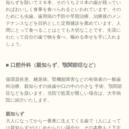
知らずを除いて２８本、そのうち２０本の歯が残ってい
ればおいしく食事を食べられるといわれています。その
ためにも虫歯、歯周病の予防や早期治療、治療後のメン
テナンスなどを目的とした定期健診を薦めています。人
間にとって食べることはとても大切なことです。生涯に
わたって自分の歯で物を食べ、噛める幸せを手に入れま
しょう。
■ 口腔外科（親知らず、顎関節症など）
循環器疾患、糖尿病、腎機能障害などの有病者の一般歯
科治療、親知らずの抜歯や口の中の小さな 手術、顎関節
症などを扱います。当院で処置が難しい場合は、大学病
院に紹介いたします。
親知らず
大人になってから一番奥に生えてくる歯で（人によって
は親知らずがはじめからない場合や、その本数も上下左