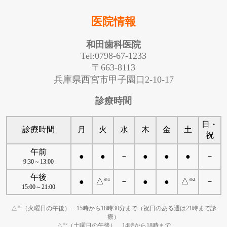
医院情報
和田歯科医院
Tel:0798-67-1233
〒663-8113
兵庫県西宮市甲子園口2-10-17
診療時間
日・
診療時間
月
火
水
木
金
土
祝
午前
－
－
●
●
●
●
●
9:30～13:00
午後
△
－
△
－
※1
※2
●
●
●
15:00～21:00
△
（火曜日の午後）…15時から18時30分まで（祝日のある週は21時まで診
※1
療）
△
（土曜日の午後）…14時から18時まで
※2