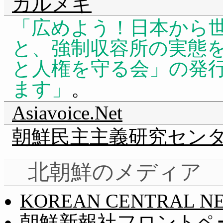
カルメギ
広めよう！日本から世
と、強制収容所の実態
と人権を守る会」の発
ます
。
Asiavoice.Net
朝鮮民主主義研究セン
北朝鮮のメディア
KOREAN CENTRAL N
朝鮮新報社フロントペ