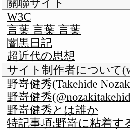
關聯サイト
W3C
言葉 言葉 言葉
闇黒日記
超近代の思想
サイト制作者について(webm
野嵜健秀(Takehide Nozak
野嵜健秀(@nozakitakehide) 
野嵜健秀とは誰か
特記事項:野嵜に粘着す