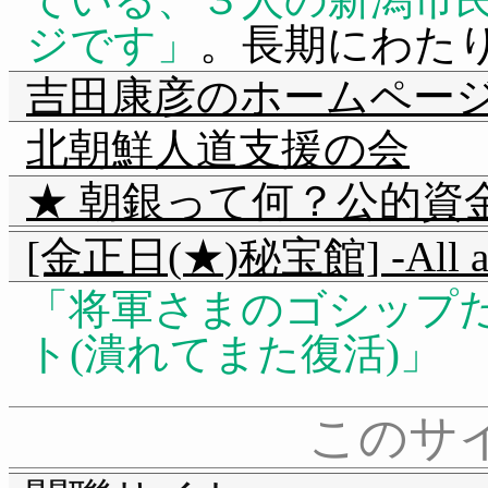
ジです
。長期にわた
吉田康彦のホームペー
北朝鮮人道支援の会
★ 朝銀って何？公的資
[金正日(★)秘宝館] -All a
将軍さまのゴシップ
ト(潰れてまた復活)
このサ