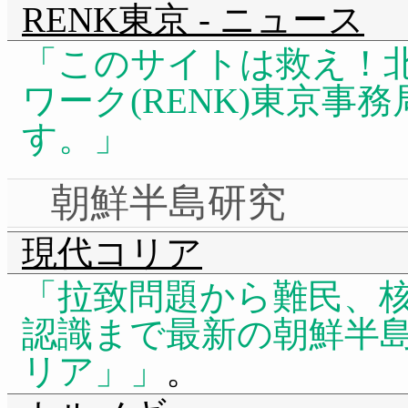
RENK東京 - ニュース
このサイトは救え！北
ワーク(RENK)東京
す。
朝鮮半島研究
現代コリア
拉致問題から難民、
認識まで最新の朝鮮半
リア」
。