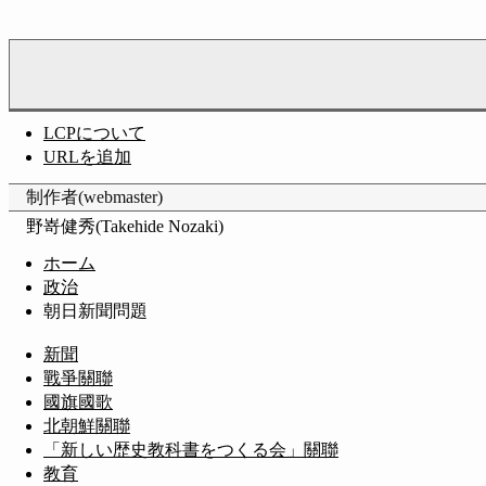
LCPについて
URLを追加
制作者(webmaster)
野嵜健秀(Takehide Nozaki)
ホーム
政治
朝日新聞問題
新聞
戰爭關聯
國旗國歌
北朝鮮關聯
「新しい歴史教科書をつくる会」關聯
教育