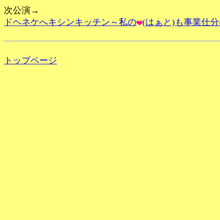
次公演→
ドヘネケへキシンキッチン～私の
(はぁと)も事業仕分
トップページ