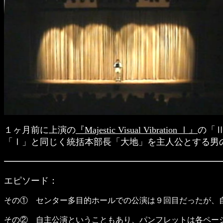
１ヶ月前に上演の
『Majestic Visual Vibration Ⅰ』
の「
「Ⅰ」と同じく統括本部長「大地」を主人公とする男
エピソード：
その① センター多目的ホールでの公演は９回目だったが、
その② 自主公演ということもあり、パンフレットは各ペー