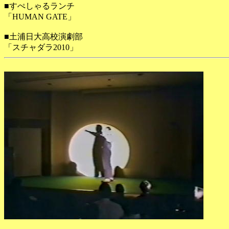
■すぺしゃるランチ
「HUMAN GATE」
■土浦日大高校演劇部
「スチャダラ2010」