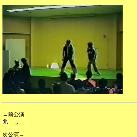
←前公演
兆 し
次公演→