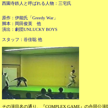
西園寺鉄人と呼ばれる人物：三宅氏
原作：伊能氏「Greedy War」
脚本：岡田俊英 他
演出：劇団UNLUCKY BOYS
スタッフ：谷佳聡 他
その演目名の通り、『COMPLEX GAME』の合同