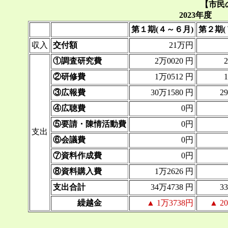
【市民
2023年度
第１期(４～６月)
第２期(
収入
交付額
21万円
①調査研究費
2万0020 円
②研修費
1万0512 円
③広報費
30万1580 円
2
④広聴費
0円
⑤要請・陳情活動費
0円
支出
⑥会議費
0円
⑦資料作成費
0円
⑧資料購入費
1万2626 円
支出合計
34万4738 円
3
繰越金
▲ 1万3738円
▲ 2