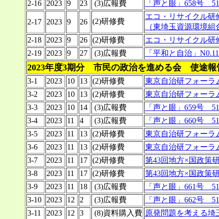
2-16
2023
9
23
(3)広報費
「声と眼」658号 5
エコ・リサイクル研
(2)研修費
2-17
2023
9
26
（東埼玉資源環境組
2-18
2023
9
26
(2)研修費
エコ・リサイクル研
2-19
2023
9
27
(3)広報費
「平和と自治」N0.11
2023年度3期分 市民の政治を進める会 使途
3-1
2023
10
13
(2)研修費
東京自治研フォーラ
3-2
2023
10
13
(2)研修費
東京自治研フォーラ
3-3
2023
10
14
(3)広報費
「声と眼」659号 5
3-4
2023
11
4
(3)広報費
「声と眼」660号 5
3-5
2023
11
13
(2)研修費
東京自治研フォーラ
3-6
2023
11
13
(2)研修費
東京自治研フォーラ
3-7
2023
11
17
(2)研修費
第43回地方×国政策
3-8
2023
11
17
(2)研修費
第43回地方×国政策
3-9
2023
11
18
(3)広報費
「声と眼」661号 5
3-10
2023
12
2
(3)広報費
「声と眼」662号 5
3-11
2023
12
3
(8)資料購入費
原発問題を考える埼