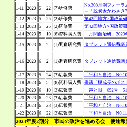
No.308月例フォ
(2)研修費
1-11
2023
5
22
～「脱炭素かわさき
1-12
2023
5
25
(2)研修費
第42回地方×国政策
1-13
2023
5
25
(2)研修費
第42回地方×国政策
1-14
2023
5
10
(8)資料購入費
「月間自治研」2023
(1)調査研究費
タブレット通信費議員
1-15
2023
6
2
1-16
2023
6
2
(1)調査研究費
タブレット通信費議
1-17
2023
5
24
(3)広報費
「平和と自治」N0.10
1-18
2023
6
5
(8)資料購入費
書籍「脱成長のポス
1-19
2023
6
10
(3)広報費
「声と眼」652号 5
1-20
2023
6
23
(3)広報費
「平和と自治」No.106.1
1-21
2023
6
28
(3)広報費
「平和と自治」No.106.1
1-22
2023
6
22
(3)広報費
「平和と自治」N0.11
2023年度2期分 市民の政治を進める会 使途