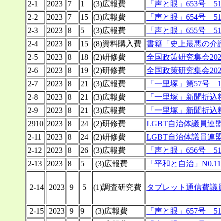
2-1
2023
7
1
(3)広報費
「声と眼」653号 5
2-2
2023
7
15
(3)広報費
「声と眼」654号 5
2-3
2023
8
5
(3)広報費
「声と眼」655号 5
2-4
2023
8
15
(8)資料購入費
書籍「史上最悪の介
2-5
2023
8
18
(2)研修費
全国政策研究集会202
2-6
2023
8
19
(2)研修費
全国政策研究集会202
2-7
2023
8
21
(3)広報費
「一里塚」第57号 15
2-8
2023
8
21
(3)広報費
「一里塚」新聞折込料
2-9
2023
8
21
(3)広報費
「一里塚」新聞折込料
2910
2023
8
24
(2)研修費
LGBT自治体議員連盟
2-11
2023
8
24
(2)研修費
LGBT自治体議員連盟
2-12
2023
8
26
(3)広報費
「声と眼」656号 5
2-13
2023
8
5
(3)広報費
「平和と自治」N0.11
2-14
2023
9
5
(1)調査研究費
タブレット通信費議員
2-15
2023
9
9
(3)広報費
「声と眼」657号 5