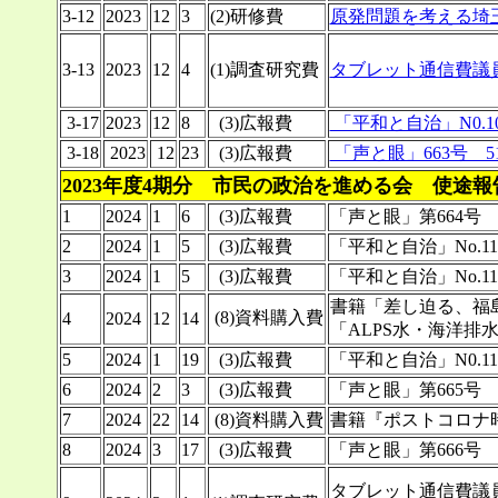
3-12
2023
12
3
(2)研修費
原発問題を考える埼
3-13
2023
12
4
(1)調査研究費
タブレット通信費議員
3-17
2023
12
8
(3)広報費
「平和と自治」N0.10
3-18
2023
12
23
(3)広報費
「声と眼」663号 5
2023年度4期分 市民の政治を進める会 使途
1
2024
1
6
(3)広報費
「声と眼」第664号 5
2
2024
1
5
(3)広報費
「平和と自治」No.111.
3
2024
1
5
(3)広報費
「平和と自治」No.111.
書籍「差し迫る、福
(8)資料購入費
4
2024
12
14
「ALPS水・海洋排
5
2024
1
19
(3)広報費
「平和と自治」N0.11
6
2024
2
3
(3)広報費
「声と眼」第665号 5
7
2024
22
14
(8)資料購入費
書籍『ポストコロナ
8
2024
3
17
(3)広報費
「声と眼」第666号 5
タブレット通信費議