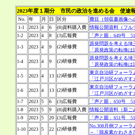
2023年度１期分 市民の政治を進める会 使途
No.
年
月
日
区分
費目（領収書画像へ
1-1
2023
4
6
(8)資料購入費
情報公開資料（フル
1-2
2023
4
8
(3)広報費
「声と眼」649号 5
原発問題を考える埼
(2)研修費
1-3
2023
4
9
「原発政策の転換は
原発問題を考える埼
(2)研修費
1-4
2023
4
9
「原発政策の転換は
東京自治研フォーラ
(2)研修費
1-5
2023
4
13
「江戸川区がめざす
東京自治研フォーラ
(2)研修費
1-6
2023
4
13
「江戸川区がめざす
1-7
2023
5
6
(3)広報費
「声と眼」650号 5
1-8
2023
5
9
(8)資料購入費
情報公開資料（新ご
1-9
2023
5
20
(3)広報費
「声と眼」651号 5
No.308月例フォ
(2)研修費
1-10
2023
5
22
～「脱炭素かわさき