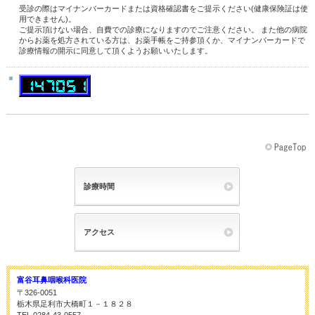
受診の際はマイナンバーカードまたは資格確認書をご提示ください(健康保険証は使
用できません)。
ご提示頂けない場合、自費での診療になりますのでご注意ください。 また他の病院
からお薬を処方されている方は、お薬手帳をご持参頂くか、マイナンバーカードで
診療情報の開示に同意して頂くようお願いいたします。
診療時間
アクセス
富谷耳鼻咽喉科医院
〒326-0051
栃木県足利市大橋町１－１８２８
TEL 0284-43-0557