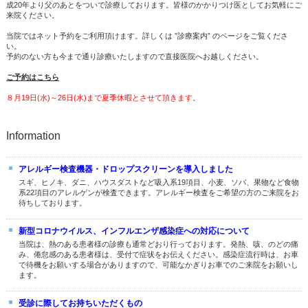
成20年より父のあとをついで診療しております。皆様のかかりつけ医としてお気軽にご
来院ください。
当院ではネット予約をご利用頂けます。詳しくは ”診療案内” のページをご覧くださ
い。
予約のない方も今まで通り診療いたしますので直接医院へお越しください。
ご予約はこちら
８月19日(水)～26日(水)まで夏季休暇とさせて頂きます。
Information
アレルギー検査機器・ドロップスクリーンを導入しました
スギ、ヒノキ、ダニ、ハウスダストなど吸入系19項目、小麦、ソバ、果物など食物
系22項目のアレルゲンが検査できます。アレルギー検査をご希望の方のご来院をお
待ちしております。
新型コロナウイルス、インフルエンザ感染症への対応について
当院は、熱のある患者様の診療も通常どおり行っております。発熱、咳、のどの痛
み、倦怠感のある患者様は、受付で症状をお伝えください。感染症流行時は、お車
で待機をお願いする場合がありますので、可能なかぎりお車でのご来院をお願いし
ます。
受診に際してお持ちいただくもの