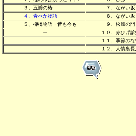
３、五
瓣
の椿
７、ながい坂（
４、青べか物語
８、ながい坂（
５、柳橋物語・昔も今も
９、松風の門
ー
１０、赤ひげ診
１１、季節のな
１２、人情裏長