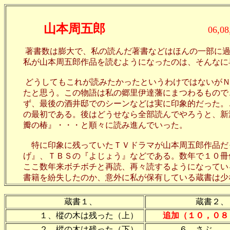
山本周五郎
06,08
著書数は膨大で、私の読んだ著書などはほんの一部に過
私が山本周五郎作品を読むようになったのは、そんなに早
どうしてもこれが読みたかったというわけではないがＮＨ
たと思う。この物語は私の郷里伊達藩にまつわるもので、
ず、最後の酒井邸でのシーンなどは実に印象的だった。こ
の最初である。後はどうせなら全部読んでやろうと、新潮
瓣の椿』・・・と順々に読み進んでいった。
特に印象に残っていたＴＶドラマが山本周五郎作品だっ
げ』、ＴＢＳの『よじょう』などである。数年で１０冊位
ここ数年来ボチボチと再読、再々読するようになっている
書籍を紛失したのか、意外に私が保有している蔵書は少
蔵書１、
蔵書２、
１、樅の木は残った（上）
追加（１０，０８
２、樅の木は残った（下）
６、さぶ