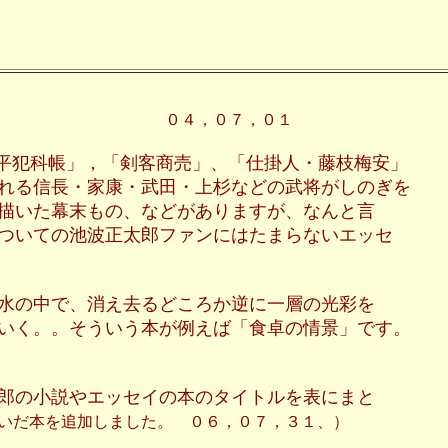
０４，０７，０１
平犯科帳」，「剣客商売」、「仕掛人・藤枝梅安」
る信長・家康・武田・上杉などの武将がしのぎを
いた幕末もの、などがありますが、なんと言
いての池波正太郎ファンにはたまらないエッセ
の中で、消え去るどころか逆に一層の光彩を
く。。そういう本が例えば「食卓の情景」です。
の小説やエッセイの本のタイトルを表にまと
継いだ本を追加しました。 ０６，０７，３１、）