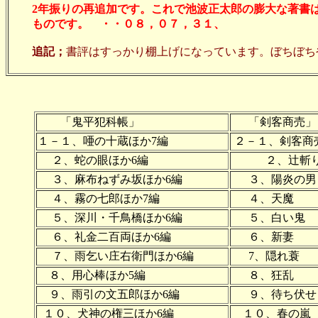
2年振りの再追加です。これで池波正太郎の膨大な著書
ものです。
・・０８，０７，３１、
追記；
書評はすっかり棚上げになっています。ぼちぼち
「鬼平犯科帳」
「剣客商売」
１－１、唖の十蔵ほか7編
２－１、剣客商
２、蛇の眼ほか6編
２、辻斬
３、麻布ねずみ坂ほか6編
３、陽炎の男
４、霧の七郎ほか7編
４、天魔
５、深川・千鳥橋ほか6編
５、白い鬼
６、礼金二百両ほか6編
６、新妻
７、雨乞い庄右衛門ほか6編
7、隠れ蓑
８、用心棒ほか5編
８、狂乱
９、雨引の文五郎ほか6編
９、待ち伏せ
１０、犬神の権三ほか6編
１０、春の嵐