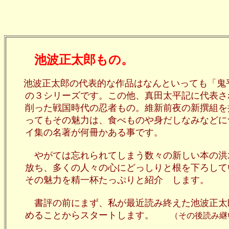
池波正太郎もの。
池波正太郎の代表的な作品はなんといっても「鬼
の３シリーズです。この他、真田太平記に代表され
削った戦国時代の忍者もの。維新前夜の新撰組を描
ってもその魅力は、食べものや身だしなみなどにつ
イ集の名著が何冊かある事です。
やがては忘れられてしまう数々の新しい本の洪水
放ち、多くの人々の心にどっしりと根を下ろしてい
その魅力を精一杯たっぷりと紹介 します。
書評の前にまず、私が最近読み終えた池波正太郎
めることからスタートします。
（その後読み