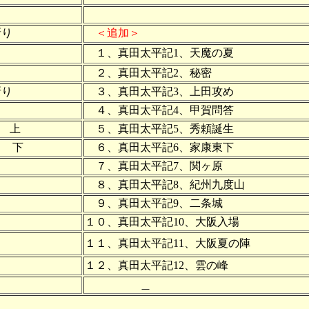
斬り
＜追加＞
１、真田太平記1、天魔の夏
２、真田太平記2、秘密
斬り
３、真田太平記3、上田攻め
４、真田太平記4、甲賀問答
 上
５、真田太平記5、秀頼誕生
 下
６、真田太平記6、家康東下
７、真田太平記7、関ヶ原
８、真田太平記8、紀州九度山
９、真田太平記9、二条城
１０、真田太平記10、大阪入場
１１、真田太平記11、大阪夏の陣
１２、真田太平記12、雲の峰
＿