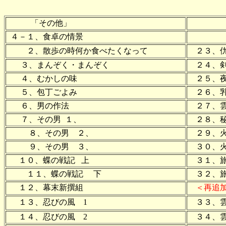
「その他」
４－１、食卓の情景
２、散歩の時何か食べたくなって
２３、
３、まんぞく・まんぞく
２４、
４、むかしの味
２５、
５、包丁ごよみ
２６、
６、男の作法
２７、雲
７、その男 １、
２８、
８、その男 ２、
２９、火
９、その男 ３、
３０、火
１０、蝶の戦記 上
３１、旅
１１、蝶の戦記 下
３２、旅
１２、幕末新撰組
＜再追
１３、忍びの風 1
３３、雲
１４、忍びの風 2
３４、雲