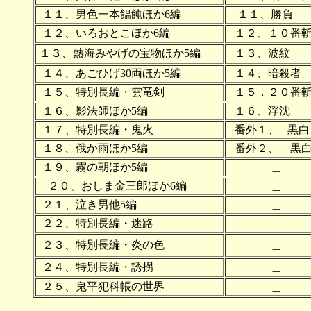
１１、男色一本饂飩ほか6編
１１、勝負
１２、いろおとこほか6編
１２、１０番
１３、熱海みやげの宝物ほか5編
１３、波紋
１４、あごひげ30両ほか5編
１４、暗殺者
１５、特別長編・雲竜剣
１５，２０番
１６、影法師ほか5編
１６、浮沈
１７、特別長編・鬼火
番外１、 黒白
１８、俄か雨ほか5編
番外２、 黒白
１９、霧の朝ほか5編
＿
２０、おしま金三郎ほか6編
＿
２１、泣き男他5編
＿
２２、特別長編・迷路
＿
２３、特別長編・炎の色
＿
２４、特別長編・誘拐
＿
２５、鬼平犯科帳の世界
＿