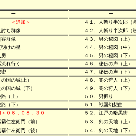
ー
ー
＜追加＞
４１、人斬り半次郎（幕
仇討ち群像
４２、人斬り半次郎（賊
剣客群像
４３、男の秘図（上）
夜明けの星
４４、男の秘図（中）
乳房
４５、男の秘図（下）
流れ行く
４６、秘伝の声（上）
秘密
４７、秘伝の声（下）
の国の城(上）
４８、闇の狩人（上）
の国の城（下）
４９、闇の狩人（下）
路（上）
５０、男振り
路（下）
５１、戦国幻想曲
加＞０６，０８，３０
５２、江戸の暗黒街
霧仁左衛門（前）
５３、剣の天地（上）
霧仁左衛門（後）
５４、剣の天地（下）