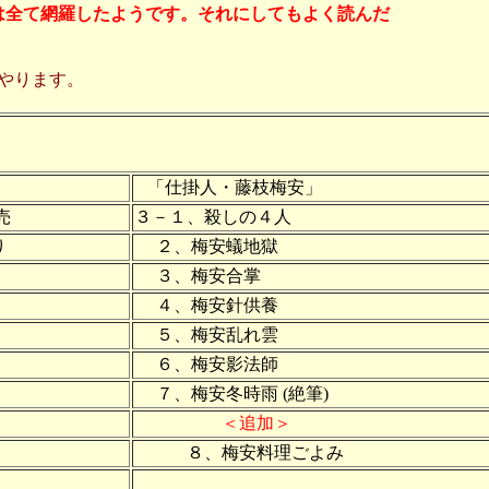
は全て網羅したようです。それにしてもよく読んだ
やります。
「仕掛人・藤枝梅安」
売
３－１、殺しの４人
り
２、梅安蟻地獄
３、梅安合掌
４、梅安針供養
５、梅安乱れ雲
６、梅安影法師
７、梅安冬時雨 (絶筆)
＜追加＞
８、梅安料理ごよみ