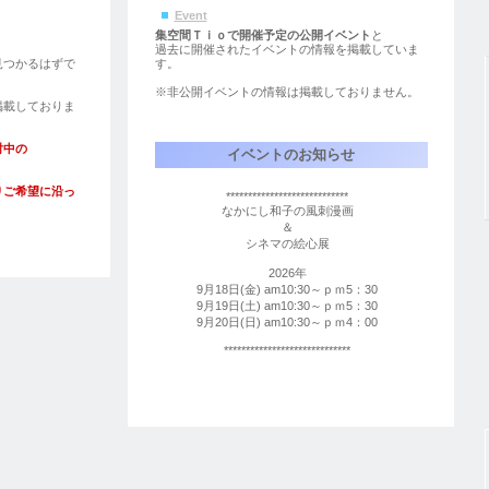
Event
。
集空間Ｔｉｏで開催予定の公開イベント
と
。
過去に開催されたイベントの情報を掲載していま
見つかるはずで
す。
※非公開イベントの情報は掲載しておりません。
掲載しておりま
討中の
イベントのお知らせ
りご希望に沿っ
****************************
なかにし和子の風刺漫画
＆
シネマの絵心展
2026年
9月18日(金) am10:30～ｐｍ5：30
9月19日(土) am10:30～ｐｍ5：30
9月20日(日) am10:30～ｐｍ4：00
*****************************