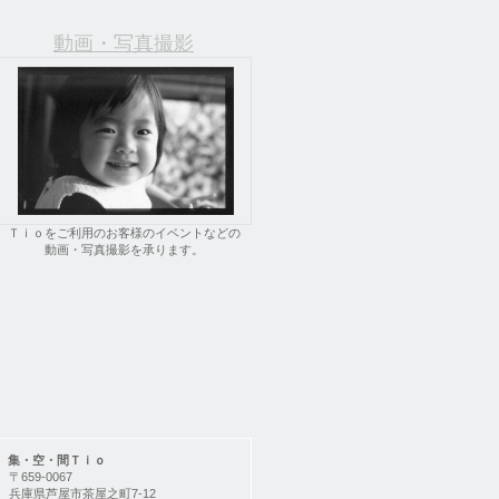
動画・写真撮影
Ｔｉｏをご利用のお客様のイベントなどの
動画・写真撮影を承ります。
集・空・間Ｔｉｏ
〒659-0067
兵庫県芦屋市茶屋之町7-12