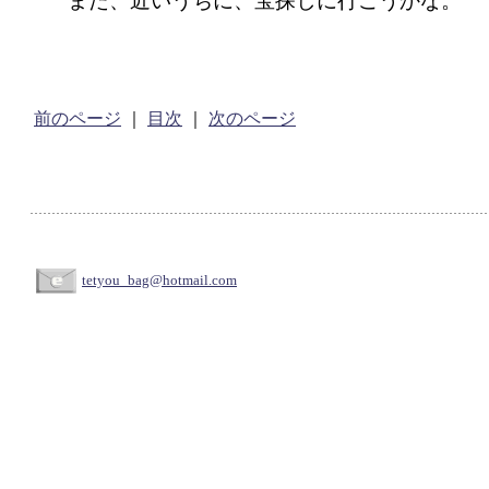
また、近いうちに、宝探しに行こうかな。
前のページ
｜
目次
｜
次のページ
tetyou_bag@hotmail.com