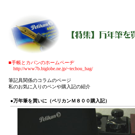
■手帳とカバンのホームペーヂ
http://www7b.biglobe.ne.jp/~techou_bag/
筆記具関係のコラムのページ
私のお気に入りのペンや購入記の紹介
●万年筆を買いに（ペリカンＭ８００購入記）