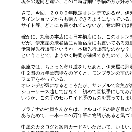
現在の趣向と違い、この当時は細い字幅の方が好み
さて、今回、２００９年限定オレンヂであるが、伊
ラインショップからも購入できるようになっている
サイト等、どこにも書かれていないが、巷の噂では
確かに、丸善の本店にも日本橋店にも、このオレン
だが、伊東屋の渋谷店にも新宿店にも置いてある気
伊東屋先行販売というか、本店先行販売なのかな？
ということで、ようやく時間が確保できたので、久
銀座では、ちょっと寄り道をしたあと、伊東屋に到
中２階の万年筆売場をのぞくと、モンブランの前の
フェアをやっている。
オレンヂが気になるところだが、サンプルで金魚が
ショーケース越しではなく、初めて直接手にしてみ
いつか、この手のセルロイド系のものを買ってしま
プラチナの社員さんからは、セルロイドの継ぎ目の
あらためて、一本一本の万年筆に物語があると気づ
中屋のカタログと案内カードをいただいて、いよい