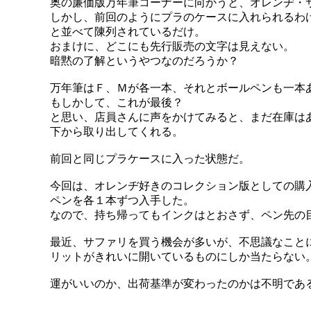
奥の廉価版万年筆コーナーに向かうと、オレンヂ・
しかし、前回のようにプラのケースに入れられるわ
と並べて陳列されているだけ。
おまけに、どこにも先行販売の文字は見えない。
暗黙の了解というやつなのだろうか？
万年筆はＦ、Ｍが各一本、それとボールペンも一本
もしかして、これが最後？
と思い、店員さんに声をかけてみると、まだ在庫は
下から取り出してくれる。
前回と同じプラケースに入った状態だ。
今回は、オレンヂ好きのコレクション版としての購
ペンを各１本ずつ入手した。
なので、持ち帰ってもインクはとおさず、ペン先の
最近、サファリを買う機会が多いが、不思議なこと
リットがきれいに開いているものにしか当たらない
運がいいのか、出荷基準が変わったのかは不明であ