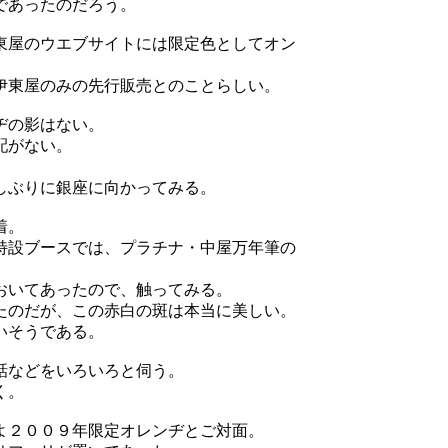
であったのだろう。
東屋のウエブサイトには限定色としてオン
。
伊東屋のみの先行販売とのことらしい。
ヂの影はない。
配がない。
しぶりに銀座に向かってみる。
着。
特設ブースでは、プラチナ・中屋万年筆の
おいてあったので、触ってみる。
たのだが、この赤白の斑は本当に美しい。
いそうである。
話などをいろいろと伺う。
く。
よ２００９年限定オレンヂとご対面。