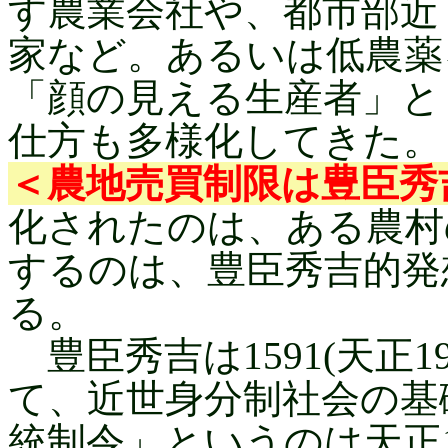
す農業会社や、都市部近
家など。あるいは低農薬
「顔の見える生産者」と
仕方も多様化してきた。
＜農地売買制限は豊臣秀
化されたのは、ある農村
するのは、豊臣秀吉的発
る。
豊臣秀吉は1591(天正
て、近世身分制社会の基
統制令」というのは天正1