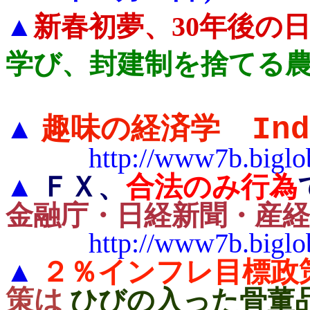
▲
新春初夢、30年後の
学び、封建制を捨てる
趣味の経済学
Ind
▲
http://www7b.biglobe.
▲
ＦＸ、
合法のみ行為
金融庁・日経新聞・産
http://www7b.biglobe.n
▲
２％インフレ目標政
策は
ひびの入った骨董