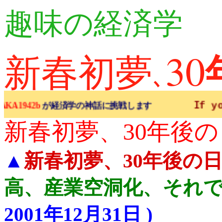
趣味の経済学
30
新春初夢
､
If you are not a 
が経済学の神話に挑戦します
新春初夢、30年後
▲
新春初夢、30年後の
高、産業空洞化、それ
2001年12月31日 )