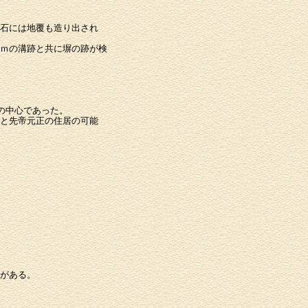
石には地覆も造り出され
ｍの溝跡と共に塀の跡が検
の中心であった。
と先帝元正の住居の可能
がある。