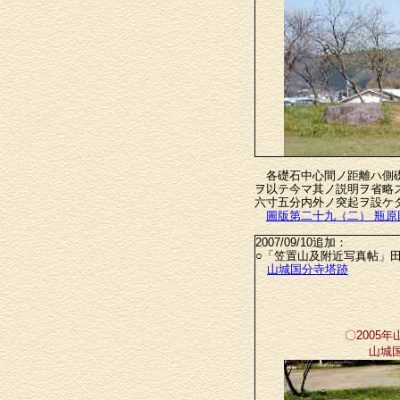
各礎石中心間ノ距離ハ側礎
ヲ以テ今マ其ノ説明ヲ省略
六寸五分内外ノ突起ヲ設ケ
圖版第二十九（二） 瓶
2007/09/10追加：
○「笠置山及附近写真帖」
山城国分寺塔跡
〇2005
山城