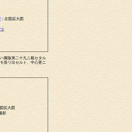
望
：左図拡大図
望２
ハ圖版第二十九ニ載セタル
モ造リ出セルト、中心更ニ
左図拡大図
撮影