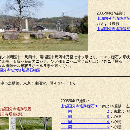
2005/04/17撮影：
山城国分寺塔跡遠
西方より撮影
山城国分寺塔跡遠
ノ中間區十一尺四寸、兩端區十尺四寸乃至七寸ヲ示セリ。一々ノ礎石ノ形状
スルモ、石質ハ花崗岩ニシテ、ソノ側石ニハ二重ノ繰リ出シノ外ニ「挾石」ヲ
タル複雑ナル形状ヲ示セルヲ擧ゲ置ク可シ。
原國分寺址大塔址礎石細圖
田中市之助編、東京：東陽堂、明４２年 より
2005/04/17撮影：
山城国分寺塔跡礎石１
：南より撮影 ：
年山城国分寺塔跡現況
同 ２
：東北より
国分寺塔跡礎石
同 ３
：心礎
同 ４
：心礎
同 ５
：心礎