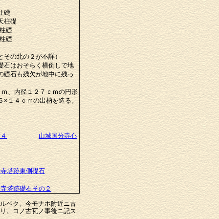
柱礎
天柱礎
側柱礎
側柱礎
とその北の２が不詳）
礎石はおそらく横倒しで地
の礎石も残欠が地中に残っ
ｃｍ、内径１２７ｃｍの円形
６×１４ｃｍの出枘を造る。
礎４
山城国分寺心
分寺塔跡東側礎石
分寺塔跡礎石その２
ルベク、今モナホ附近ニ古
リ。コノ古瓦ノ事後ニ記ス