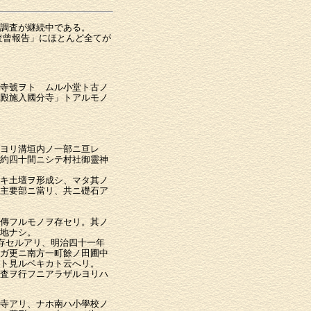
調査が継続中である。
査曾報告」にほとんど全てが
寺號ヲトゞムル小堂ト古ノ
殿施入國分寺」トアルモノ
ヨリ溝垣内ノ一部ニ亘レ
約四十間ニシテ村社御靈神
キ土壇ヲ形成シ、マタ其ノ
主要部ニ當リ、共ニ礎石ア
傳フルモノヲ存セリ。其ノ
地ナシ。
存セルアリ、明治四十一年
ガ更ニ南方一町餘ノ田圃中
ト見ルベキカト云へリ。
査ヲ行フニアラザルヨリハ
寺アリ、ナホ南ハ小學校ノ