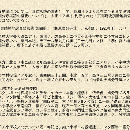
寺塔跡については、恭仁宮跡の調査として、昭和４９より現在に至るまで発掘
国分寺塔跡の概要については、大正１２年 に刊行された「京都府史蹟勝地調
ではないであろう。
史蹟勝地調査曾報告 第四冊」（瓶原國分寺址）、京都府、1923年刊 より
村大字登大路ニアリ、泉川ノ北方高臺上ニ位置セル小字中切ニ今マ僅ニ其ノ
國分寺址ハ「續日本紀」天正十八年九月戊寅（二十九日）ノ條ニ「恭仁宮大極
相關聯シテ府下ニ於ケル最モ重要ナル史蹟ト云フ可シ。
方、北ヨリ南ニ延ビタル高臺上ノ伊賀街道ニ接セル部分ニアリテ、小字中坊
テ數戸ノ人家アリ、人家ノ北西ニ接シテ瓶原小學校建チ、マタ道ヨリ入ルコト
マ村役場ノアル處ハ、東西約三十五間、南北十五間、高サ三四尺ノ東西ニ長
六間内外、高サ三尺ニ近キ土壇ノ介在セルヲ見ル。コノ兩者即チ國分寺遺址ノ
：山城国分寺遺跡概要図
ク、壇上村役場ト並ビテサゝヤカナル本堂ト鐘樓トニ依テ僅ニ國分寺ノ名ヲ
キ、マタ附近ヲ字塔ノ本ト呼ビ七重塔アリシト傳ヘテ大塔址タルコト疑フノ餘
ハナホ小學校ノ運動場（圖版第二十六ノ地圖ノIIノ位置）ニ一個ノ礎石ノ遺
ハ小學校ノ東南道路ニ接近シタル處ニ礎石一個ノ存セルヲ見、マタ同地奥本氏
ルヲ注意セシヲ擧ゲ、コレ等ニ就イテ前者ハ中門址ニ當ルベク後者ハ南大門址
ニ人家建チテ既ニ礎石ヲ失ヒ、後者マタ地上ニ何等遺跡ノ形迹ナク、發掘調
チ小學校ノ北ナル一ハ既ニ略記セシ如ク東半ニ村役場建チ、マタ西半ニ國分