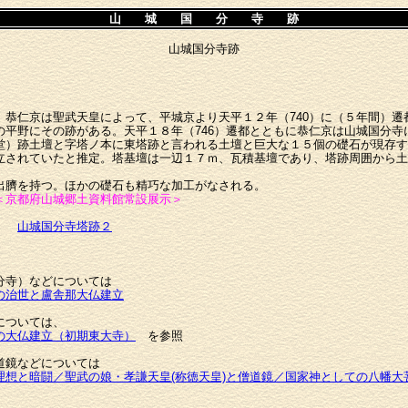
山 城 国 分 寺 跡
山城国分寺跡
恭仁京は聖武天皇によって、平城京より天平１２年（740）に（５年間）遷
の平野にその跡がある。天平１８年（746）遷都とともに恭仁京は山城国分寺
堂）跡土壇と字塔ノ本に東塔跡と言われる土壇と巨大な１５個の礎石が現存す
立されていたと推定。塔基壇は一辺１７ｍ、瓦積基壇であり、塔跡周囲から土
出臍を持つ。ほかの礎石も精巧な加工がなされる。
＜京都府山城郷土資料館常設展示＞
山城国分寺塔跡２
分寺）などについては
の治世と盧舎那大仏建立
については、
の大仏建立（初期東大寺）
を参照
道鏡などについては
理想と暗闘／聖武の娘・孝謙天皇(称徳天皇)と僧道鏡／国家神としての八幡大