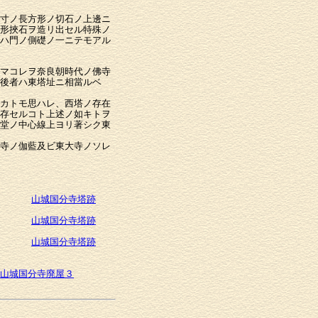
寸ノ長方形ノ切石ノ上邊ニ
形挾石ヲ造リ出セル特殊ノ
ハ門ノ側礎ノ一ニテモアル
マコレヲ奈良朝時代ノ佛寺
後者ハ東塔址ニ相當ルベ
カトモ思ハレ、西塔ノ存在
存セルコト上述ノ如キトヲ
堂ノ中心線上ヨリ著シク東
寺ノ伽藍及ビ東大寺ノソレ
山城国分寺塔跡
山城国分寺塔跡
山城国分寺塔跡
山城国分寺廃屋３