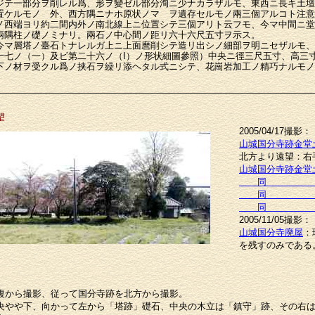
ジテ一部分ヲ削レル爲、形ヲ變ゼル部分洵ニ少ナカラザルモ、東西ニ長キ土壇
置ケルモノゝ外、西方隅ニナホ原状ノマゝヲ遺存セルモノ兩三個アルコト注意
ノ西端ヨリ約二間内外ノ南北線上ニ位置シテ三個アリト云フモ、今マ中間ニ堂
兩隅柱ノ礎ノミナリ。兩石ノ中心間ノ距リ六十六尺五寸ヲ示ス。
マ層塔ノ臺石トナレルガ上ニ上面麿削シテ造リ出シノ細部ヲ明ニセザルモ、
十七ノ（一）及ビ第二十六ノ（I）ノ形状細圖參照）中央ニ徑三尺五寸、高三
下ノ材ヲ受クル爲ノ挟石ヲ繰リ添ヘタル式ニシテ、花崗岩加工ノ精巧ナルモノ
望
2005/04/17撮影：
山城国分寺跡金堂
北方より遠望：右
山城国分寺跡金堂
同
同
同
2005/11/05撮影：
山城国分寺廃屋
：
を残すのみである
腹から撮影、従って国分寺跡を北方から撮影。
央やや下、向かって左から「塔跡」礎石、中央の木立は「鎮守」跡、その右