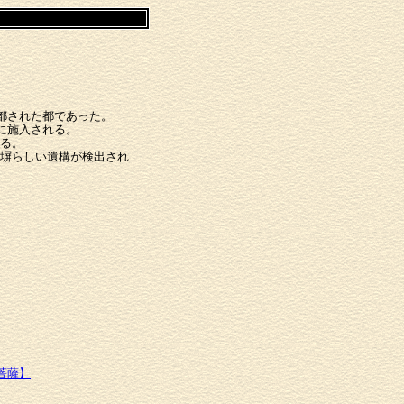
都された都であった。
に施入される。
る。
塀らしい遺構が検出され
菩薩】