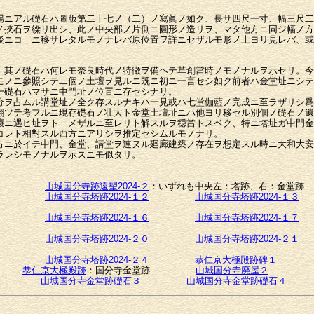
ニアル礎石ハ圖版第二十七ノ（二）ノ寫眞ノ如ク、長サ四尺一寸、幅三尺二
ノ挾石ヲ繰リ出シ、此ノ中央部ノ片側ニ圓形ノ造リヲ、マタ他方ニ同ジ幅ノ方
後ニコゝニ移サレタルモノナレバ原位置ヲ詳ニセザルモ形ノ上ヨリ見レバ、或
。
其ノ礎石ハ何レモ奈良時代ノ特徴ヲ備ヘテ草創當時ノモノナルヲ示セリ。今
モノニ參照シテ二個ノ土壇ヲ見ルニ既ニ初ニ一言セシ如ク前者ハ金堂址ニシテ
一礎石ハマサニ中門址ノ位置ニ存セシナリ。
ヲ占ムル講堂址ノ全ク存スルナキハ一見或ハ七堂伽藍ノ完成ニ至ラザリシ爲
翻ツテ考フルニ現存礎石ノ壮大ト金堂土壇址ニハ他ヨリ移セル別個ノ礎石ノ遺
壞ニ遇ヒ址ヲトゞメザルニ至レリト解スルヲ穏當トスベク、特ニ塔址ガ中門金
コレト相對スル西方ニアリシヲ推定セシムルモノナリ。
ニ於イテ中門、金堂、講堂ヲ連ヌル廻廊建築ノ存在ヲ想定スル時ニ大和大安
ラレシモノナルヲ示スニモ似タリ。
山城国分寺跡遠望2024-２
：いずれも中央左：塔跡、右：金堂跡
山城国分寺塔跡2024-１２
山城国分寺塔跡2024-１３
山城国分寺塔跡2024-１６
山城国分寺塔跡2024-１７
山城国分寺塔跡2024-２０
山城国分寺塔跡2024-２１
山城国分寺塔跡2024-２４
恭仁京大極殿跡碑１
恭仁京大極殿跡
：国分寺金堂跡
山城国分寺廃屋２
山城国分寺金堂跡礎石３
山城国分寺金堂跡礎石４