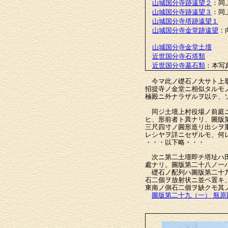
山城国分寺跡遠望２
：同
山城国分寺跡遠望３
：同
山城国分寺塔跡遠望１
山城国分寺金堂跡遠望
：
山城国分寺金堂土壇
近世国分寺石塔類
近世国分寺墓石類
：本写
今マ此ノ礎石ノ大サト上擧
招提寺ノ金堂ニ相似タルモ
極殿ニ外ナラザルヲ以テ、
同ジ土壇上村役場ノ前庭ニ
ヒ、形前者ト異ナリ、圖版
三尺四寸ノ圓形造リ出シヲ
レシヤヲ詳ニセザルモ、何
・・・以下略・・・
次ニ第二土壇即チ塔址ハ田
處ナリ。圖版第二十八ノ一
礎石ノ配列ハ圖版第二十九
石二個ヲ放射状ニ並ベ置キ
東南ノ側石二個ヲ缺クモ其
圖版第二十九（一） 瓶