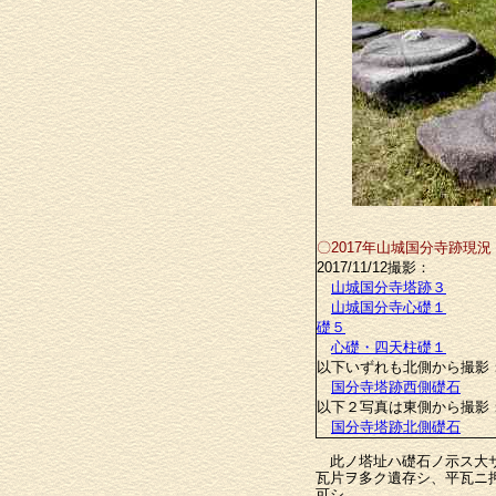
〇2017年山城国分寺跡現況
2017/11/12撮影：
山城国分寺塔跡３
山城国分寺心礎１
礎５
心礎・四天柱礎１
以下いずれも北側から撮影
国分寺塔跡西側礎石
以下２写真は東側から撮影
国分寺塔跡北側礎石
此ノ塔址ハ礎石ノ示ス大サ
瓦片ヲ多ク遺存シ、平瓦ニ
可シ。