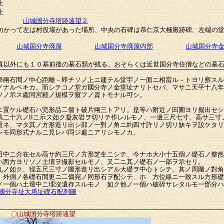
上
上
山城国分寺塔跡遠望２
向かって左は村役場があった場所、中央の石碑は恭仁京大極殿跡碑、左端の
山城国分寺廃屋
山城国分寺廃屋内部
山城国分寺
真以外にも１０基前後の墓石類が残る。おそらくは近世国分寺住僧などの墓
兩石間ノ中心距離－即チソノ上ニ建テル堂宇ノ一面ニ相當ル－トヨリ察スル
ノナルベキカ。而シテコノ堂ガ國分寺ノ金堂址ナリトセバ、マサニ天平十八年
ソノ示ス處同宮殿ノ規模ヲ窺フノ資トモナル可シ。
置ケル礎石ハ完形品二個ト破片兩三トアリ。是等ハ附近ノ田圃ヨリ掘出セシ
第二十六ノIIニ示ス如ク凝灰岩ヲ切リテ作レルモノ、一邊三尺七寸、高サ三寸
重ネ、マタ其ノ方形造リ出シ部ノ一對ノ角ニ約四寸許リノ切リ缺キヲ設ケタリ
レモ同形式ナルニ見レバ同ジ處ニアリシモノカ。
中ニ介在セル高サ約三尺ノ方形芝生ニシテ、今ナホ大小十五個ノ礎石ノ整然
ハ西方ヨリソノ土壇ヲ撮影セルモノ、又二ニ其ノ礎石ノ一部ヲ示セリ。
ノ如ク、徑五尺三寸ノ圖形造リ出シアル大礎ヲ中心トシテ、其ノ周圍ノ對角
、外側ノ各礎石間更ニ二個宛ノ同形石ヲ配シテ、ホゞ方位線ニ一致スル方形礎
ノ一個ハ土壇中ニ埋沒遺存スルモノゝ如ク他ノ一個ハ破碎サレタルモ一部分ハ
原國分寺址大塔址礎石配列圖
〇山城国分寺塔跡遠望