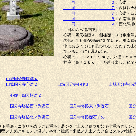
同 ６
：心礎
同 ７
：西側四天
同 ７
：心礎・四
同 ８
：西南隅 
同 ９
：西北隅 
「日本の木造塔跡」：
心礎・四天柱礎４、側柱礎１０（東南隅
の合計１５個が地表に出ている。東南隅
中にあるようにも思われる。またその上
ているようにも思われる。
心礎は２，２×１．９ｍで、外径１８０
柱座（高さ１５ｃｍ）を造り出し、径３
山城国分寺塔跡４
山城国分寺心礎２
山城国分寺心礎３
山城国分寺心
心礎・四天柱礎２
：
国分寺塔跡西２列礎石
国分寺塔跡東２列礎石
国
：
国分寺塔跡北２列礎石
国分寺塔跡礎石その１
国
ト手法トニ依リテ恐ラク五重塔カ若シクバ土人ノ傳フル如キ七重塔タリシナ
押型ノ人銘アルモノヲ混ジテ本塔ノ建築ニ多數ノ人士ノ力ヲ合セタルヲ物語レ