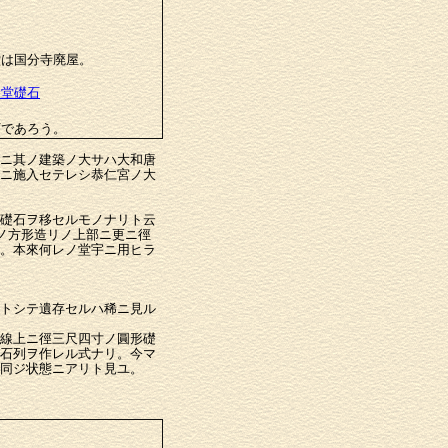
堂は国分寺廃屋。
金堂礎石
石であろう。
ニ其ノ建築ノ大サハ大和唐
ニ施入セテレシ恭仁宮ノ大
礎石ヲ移セルモノナリト云
ノ方形造リノ上部ニ更ニ徑
。本來何レノ堂宇ニ用ヒラ
トシテ遺存セルハ稀ニ見ル
線上ニ徑三尺四寸ノ圓形礎
石列ヲ作レル式ナリ。今マ
同ジ状態ニアリト見ユ。