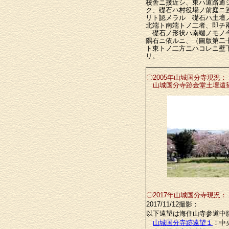
校舎ニ接近シ、東ハ道路通
ク、礎石ハ村役場ノ前庭ニ
リト認メラルゝ礎石ハ土壇
北端ト南端トノ二者、即チ
礎石ノ形状ハ南端ノモノ今
隅石ニ依ルニ、（圖版第二
ト東トノ二方ニハコレニ壁
リ。
〇2005年山城国分寺現況：
山城国分寺跡金堂土壇遠
〇2017年山城国分寺現況：
2017/11/12撮影：
以下遠望は海住山寺参道中
山城国分寺跡遠望１
：中