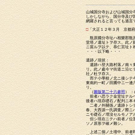
山城国分寺および山城国分
しかしながら、国分寺及び
網羅されると言っても過言
□
「大正１２年３月 京都府
瓶原國分寺址ハ相樂郡瓶原
堂塔ノ遺址トヲ存ス。此ノ
ニ當ルヲ以テ、恭仁宮址ト
・・・以下略・・・
遺跡ノ現状：
遺跡ハ登大路村落ノ南々東
リ。此ノ處今マ街道ニ沿ヒ
社ノ杜ヲ存ス。
而テ小學校ノ北ニ接シテ今
東南約一町ノ田圃中ニ一邊
リ。
（
圖版第二十六參照
） 
前者ハ恐ラク金堂址ナルベ
後者ハ現存礎石ノ配列ニ本
二者ノ外關係ノ遺跡トシテ
春、大西源一氏調査ノ際ニ
ニモ礎石ノ埋沒セルモノア
但シ現在ニテハ前者ノ位置
ソノ原形ヲ確メ難シ。
上述二個ノ土壇中、前者即