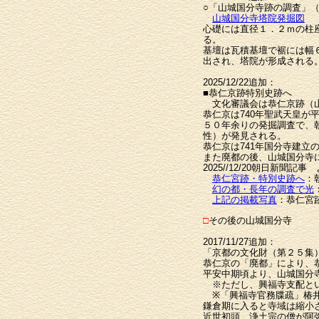
○「山城国分寺跡の調査」（
山城国分寺塔院発掘図
心礎には直径１．２ｍの柱
る。
基壇は瓦積基壇で裾には幅
出され、塔院が形成される
2025/12/22追加：
■恭仁京跡特別史跡へ
文化審議会は恭仁京跡（山
恭仁京は740年聖武天皇
５０年余りの発掘調査で、
性）が発見される。
恭仁京は741年国分寺建立
また廃都の後、山城国分寺
2025//12/20朝日新聞記事
恭仁宮跡・特別史跡へ
：
幻の都・長年の調査で光
上記の掲載写真
：恭仁宮
□
その後の山城国分寺
2017/11/27追加：
「京都の文化財（第２５集
恭仁京の「廃都」により、
平安中期頃より、山城国分
※ただし、興福寺支配とい
※「興福寺官務牒疏」椿井
鎌倉期に入ると寺域は縮小
近世初頭、浄土宗の僧が阿