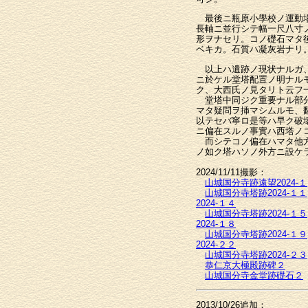
最後ニ瓶原小學校ノ運動場
長軸ニ並行シテ幅一尺八寸
形ヲナセリ。コノ礎石マタ
ベキカ。石質ハ凝灰岩ナリ
以上ハ遺跡ノ現状ナルガ、
ニ於ケル堂塔配置ノ明ナル
ク、大西氏ノ見タリト云フ
堂塔中同ジク重要ナル部分
マタ疑問ヲ挿マシムルモ、
以テセバ寧ロ是等ハ早ク破
ニ偏在スルノ事實ハ西塔ノ
而シテコノ偏在ハマタ他方
ノ如ク塔ハソノ外方ニ設ケ
2024/11/11撮影：
山城国分寺跡遠望2024-１
山城国分寺塔跡2024-１１
2024-１４
山城国分寺塔跡2024-１５
2024-１８
山城国分寺塔跡2024-１９
2024-２２
山城国分寺塔跡2024-２３
恭仁京大極殿跡碑２
山城国分寺金堂跡礎石２
2013/10/26追加：