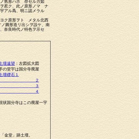
ノ舊形ハホゞ存セルガ如
ヲ惹ク、此ノ原形ノマゝナ
宇アル爲、明ニ認メラルゝ
ヨク原形ヲトゞメタル北西
寸ノ圓形造リ出シヲ設ケ、南
、奈良時代ノ特色ヲ示セ
土壇遠望
：左図拡大図
手の堂宇は国分寺廃屋
土壇礎石１
 ２
 ３
 ４
現状国分寺はこの廃屋一宇
。
は「金堂」跡土壇。