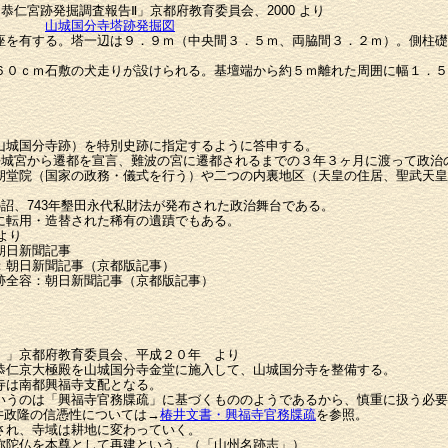
恭仁宮跡発掘調査報告Ⅱ」京都府教育委員会、2000 より
山城国分寺塔跡発掘図
座を有する。塔一辺は９．９ｍ（中央間３．５ｍ、両脇間３．２ｍ）。側柱礎
６０ｃｍ石敷の犬走りが設けられる。基壇端から約５ｍ離れた周囲に幅１．５
。
城国分寺跡）を特別史跡に指定するように答申する。
が平城宮から遷都を宣言、難波の宮に遷都されるまでの３年３ヶ月に渡って政治
朝堂院（国家の政務・儀式を行う）や二つの内裏地区（天皇の住居、聖武天皇
の詔、743年墾田永代私財法が発布された政治舞台である。
に転用・造替された稀有の遺蹟でもある。
 より
朝日新聞記事
：朝日新聞記事（京都版記事）
跡全容：朝日新聞記事（京都版記事）
）」京都府教育委員会、平成２０年 より
恭仁京大極殿を山城国分寺金堂に施入して、山城国分寺を整備する。
寺は南都興福寺支配となる。
うのは「興福寺官務牒疏」に基づくもののようであるから、慎重に扱う必要
政隆の信憑性については→
椿井文書・興福寺官務牒疏
を参照。
され、寺域は耕地に変わっていく。
弥陀仏を本尊として再建という。（「山州名跡志」）