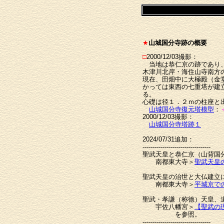
★
山城国分寺跡の概要
□
2000/12/03撮影：
当地は恭仁京の跡であり、
木津川北岸・海住山寺南方
現在、田畑中に大極殿（金
かっては東西の七重塔が建
る。
心礎は径１．２ｍの柱座と
山城国分寺復元塔模型
：
2000/12/03撮影：
山城国分寺塔跡１
2024/07/31追加：
----------------------------------
聖武天皇と恭仁京（山背国
南都東大寺＞
聖武天皇
聖武天皇の治世と大仏建立
南都東大寺＞
平城京で
聖武・孝謙（称徳）天皇、
宇佐八幡宮＞
【聖武の
を参照。
----------------------------------