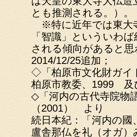
は天皇の東大寺大仏造
とも推測される。）。
※特に近年では東大
「智識」といういわば
される傾向があると思
2014/12/25追加；
◇「柏原市文化財ガイ
柏原市教委、1999 及
◇「河内の古代寺院物
（2001） より
続日本紀：「河内の國
盧舎那仏を礼（オガ）