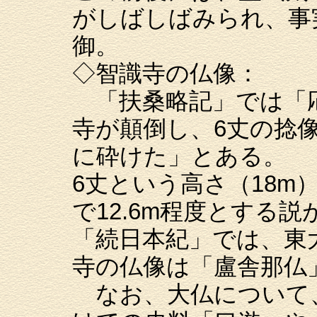
がしばしばみられ、事
御。
◇智識寺の仏像：
「扶桑略記」では「応徳
寺が顛倒し、6丈の捻
に砕けた」とある。
6丈という高さ（18m
で12.6m程度とする
「続日本紀」では、東
寺の仏像は「盧舎那仏
なお、大仏について