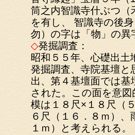
筒之内智識寺什ぶつ（
を有し、 智識寺の後
勿）の字は「物」の異
◇
発掘調査：
昭和５５年、心礎出土
発掘調査、寺院基壇と
出、第４基壇面では基
された。この面を意図
模は１８尺×１８尺（
６尺（１６．８ｍ）、
１ｍ）と考えられる。