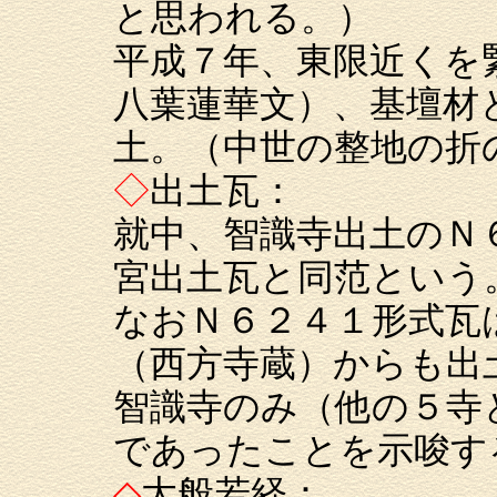
と思われる。）
平成７年、東限近くを
八葉蓮華文）、基壇材
土。（中世の整地の折
◇
出土瓦：
就中、智識寺出土のＮ
宮出土瓦と同范という
なおＮ６２４１形式瓦
（西方寺蔵）からも出
智識寺のみ（他の５寺
であったことを示唆す
◇
大般若経：