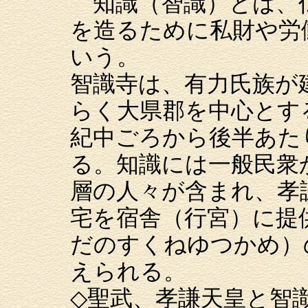
知識（智識）とは、
を造るために私財や労
いう。
智識寺は、有力氏族が
らく大県郡を中心とす
紀中ごろから後半あた
る。知識には一般民衆
層の人々が含まれ、孝
宅を宿舎（行宮）に提
だのすくねゆつかめ）
えられる。
◇聖武、孝謙天皇と智