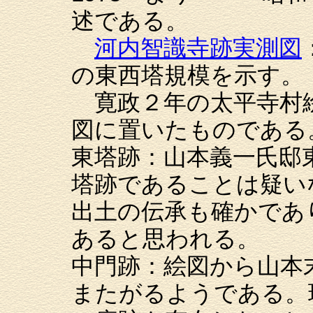
述である。
河内智識寺跡実測図
の東西塔規模を示す。
寛政２年の太平寺村
図に置いたものである
東塔跡：山本義一氏邸
塔跡であることは疑い
出土の伝承も確かであ
あると思われる。
中門跡：絵図から山本
またがるようである。