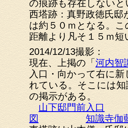
の痕跡も存在しないと
西塔跡：真野政徳氏邸
は約５０ｍとなる。こ
距離より凡そ１５ｍ短
2014/12/13撮影：
現在、上掲の「
河内智
入口・向かって右に新
れている。そこには知
の掲示がある。
山下邸門前入口
図
知識寺伽