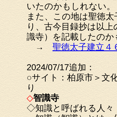
いたのかもしれない。
また、この地は聖徳太
り、古今目録抄は以上
識寺）を記載したのか
→
聖徳太子建立４
2024/07/17追加：
○サイト：柏原市＞文
り
◇
智識寺
◇知識と呼ばれる人々