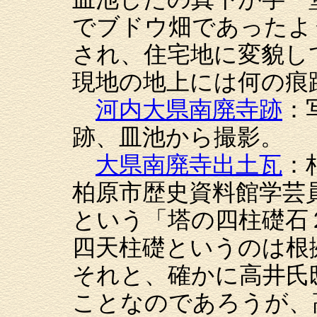
でブドウ畑であったよ
され、住宅地に変貌し
現地の地上には何の痕
河内大県南廃寺跡
：
跡、皿池から撮影。
大県南廃寺出土瓦
：
柏原市歴史資料館学芸
という「塔の四柱礎石
四天柱礎というのは根
それと、確かに高井氏
ことなのであろうが、