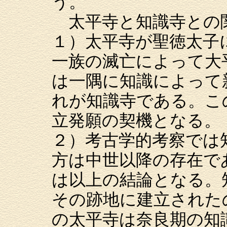
う。
太平寺と知識寺との
１）太平寺が聖徳太子
一族の滅亡によって大
は一隅に知識によって
れが知識寺である。こ
立発願の契機となる。
２）考古学的考察では
方は中世以降の存在で
は以上の結論となる。
その跡地に建立された
の太平寺は奈良期の知