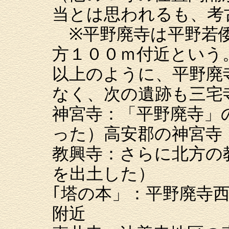
当とは思われるも、考
※平野廃寺は平野若倭
方１００ｍ付近という
以上のように、平野廃
なく、次の遺跡も三宅
神宮寺：「平野廃寺」
った）高安郡の神宮寺
教興寺：さらに北方の
を出土した）
｢塔の本」：平野廃寺
附近