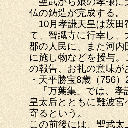
聖武から娘の孝謙に天
仏の鋳造が完成する。
10月孝謙天皇は茨田
て、智識寺に行幸し、
郡の人民に、また河内
に施し物などを授与。
の報告、お礼の意味が
・天平勝宝8歳（756）
「万葉集」では、孝
皇太后とともに難波宮
寄るという。
この前後には、聖武太