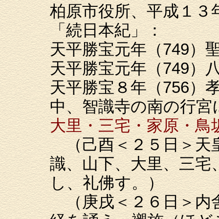
柏原市役所、平成１３年
「続日本紀」：
天平勝宝元年（749）
天平勝宝元年（749）
天平勝宝８年（756）
中、智識寺の南の行宮
大里・三宅・家原・鳥
（己酉＜２５日＞天皇
識、山下、大里、三宅
し、礼佛す。）
（庚戌＜２６日＞内