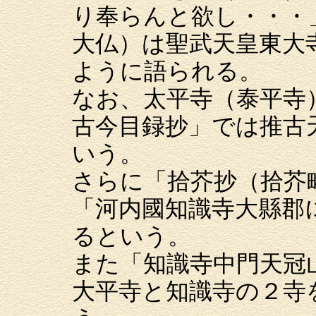
り奉らんと欲し・・・
大仏）は聖武天皇東大
ように語られる。
なお、太平寺（泰平寺
古今目録抄」では推古
いう。
さらに「拾芥抄（拾芥
「河内國知識寺大縣郡
るという。
また「知識寺中門天冠
大平寺と知識寺の２寺