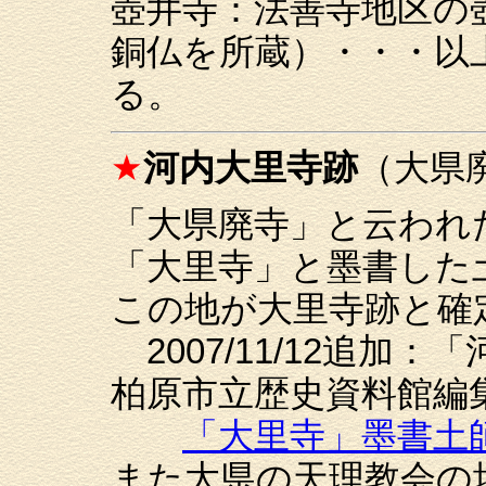
壺井寺：法善寺地区の
銅仏を所蔵）・・・以
る。
★
河内大里寺跡
（大県
「大県廃寺」と云われ
「大里寺」と墨書した
この地が大里寺跡と確
2007/11/12追加
柏原市立歴史資料館編集
「大里寺」墨書土
また大県の天理教会の