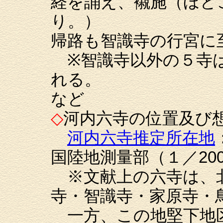
経を誦え、襯施（ほど
り。）
帰路も智識寺の行宮に
※智識寺以外の５寺は
れる。
など
◇
河内六寺の位置及び
河内六寺推定所在地
国陸地測量部（１／200
※文献上の六寺は、
寺・智識寺・家原寺・
一方、この地堅下地