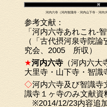
河
河内六寺（河内智識寺・河内山下寺・河内
参考文献：
「河内六寺あれこれ-智
（「古代摂河泉寺院論
究会、2005 所収）
★
河内六寺
（河内六大寺
大里寺・山下寺・智識
◇
河内六寺及び智識寺
識寺１ヶ寺のみ文献資
※2014/12/23内