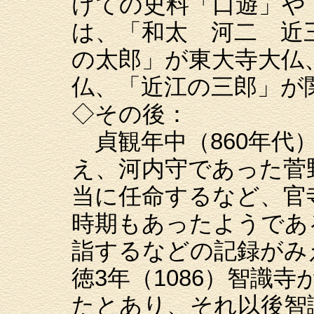
けての史料「口遊」や
は、「和太 河二 近
の太郎」が東大寺大仏
仏、「近江の三郎」が
◇その後：
貞観年中（860年代
え、河内守であった菅
当に任命するなど、官
時期もあったようであ
詣するなどの記録がみ
徳3年（1086）智識
たとあり、それ以後智