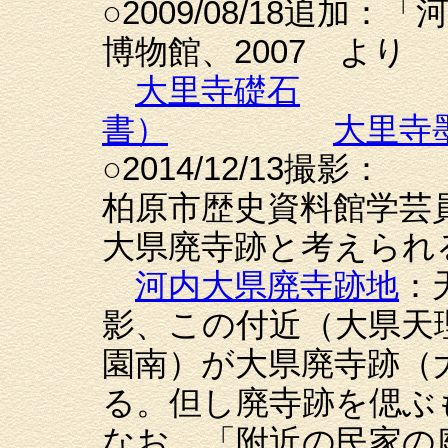
○2009/08/18追加
博物館、2007 より
大里寺礎石
書）
大里寺
○2014/12/13撮影：
柏原市歴史資料館学芸
大県廃寺跡と考えられ
河内大県廃寺跡地
：
影、この付近（大県天
園南）が大県廃寺跡（
る。但し廃寺跡を偲ぶ
なお、「附近の民家の