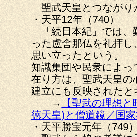
聖武天皇とつながり
・天平12年（740）
「続日本紀」では、
った盧舎那仏を礼拝し
思い立ったという。
知識集団や民衆によっ
在り方は、聖武天皇の
建立にも反映されたと
→
【聖武の理想と
徳天皇)と僧道鏡／国
・天平勝宝元年（749