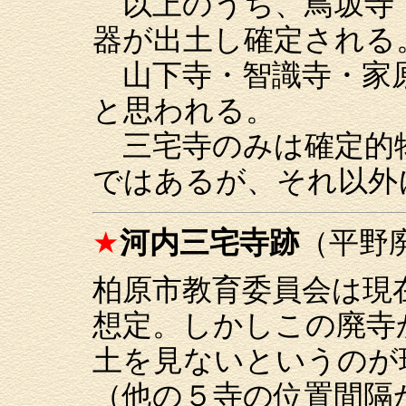
以上のうち、鳥坂寺
器が出土し確定される
山下寺・智識寺・家
と思われる。
三宅寺のみは確定的
ではあるが、それ以外
★
河内三宅寺跡
（平野
柏原市教育委員会は現
想定。しかしこの廃寺
土を見ないというのが
（他の５寺の位置間隔