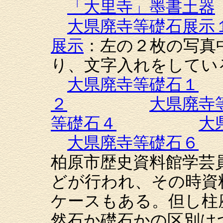
「大里寺」墨書土器
大県廃寺等礎石展示
展示
：左の２枚の写真
り、文字入れをしてい
大県廃寺等礎石１
２
大県廃寺
等礎石４
大
大県廃寺等礎石６
柏原市歴史資料館学芸
どが行われ、その時資
ケースもある。但し柱
然石か礎石かの区別は