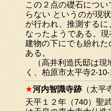
この２点の礎石につい
らない というのが現
が行われ、推測するに
なったようである。現
建物の下にでも紛れた
ある。
（高井利造氏邸は現
く、柏原市太平寺2-10
★
河内智識寺跡
（太平
天平１２年（740）聖