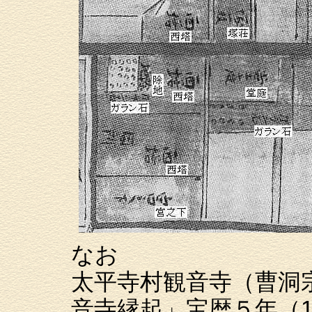
なお
太平寺村観音寺（曹洞
音寺縁起」宝暦５年（1