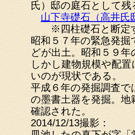
氏）邸の庭石として残
山下寺礎石（高井氏
※四柱礎石と断定す
昭和５７年の緊急発掘
どが出土。昭和５９年
しかし建物規模や配置
いのが現状である。
平成６年の発掘調査で
の墨書土器を発掘。地
確認された。
2014/12/13撮影：
皿池したの真下が字「