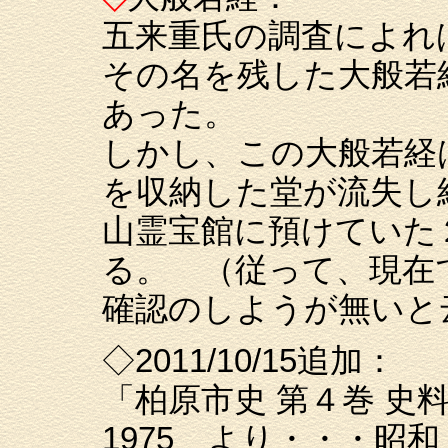
五来重氏の調査によれ
その名を残した大般若
あった。
しかし、この大般若経
を収納した堂が流失し
山霊宝館に預けていた
る。 （従って、現在
確認のしようが無いと
◇2011/10/15追加：
「柏原市史 第４巻 史
1975 より・・・昭