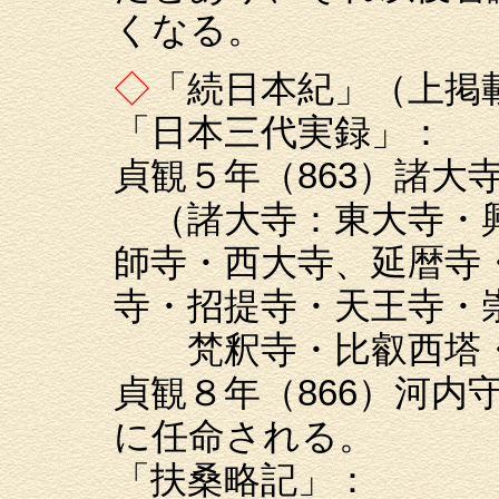
くなる。
◇
「続日本紀」（上掲
「日本三代実録」：
貞観５年（863）諸大
（諸大寺：東大寺・興
師寺・西大寺、延暦寺
寺・招提寺・天王寺・
梵釈寺・比叡西塔・
貞観８年（866）河内
に任命される。
「扶桑略記」：