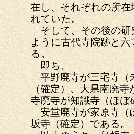
在し、それぞれの所在
れていた。
そして、その後の研
ように古代寺院跡と六
る。
即ち、
平野廃寺が三宅寺（未
（確定）、大県南廃寺
寺廃寺が知識寺（ほぼ
安堂廃寺が家原寺（
坂寺（確定）である。