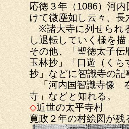
応徳３年（1086）河
けて微塵如し云々、長
※諸大寺に列せられる
し退転していく様を描
その他、「聖徳太子伝
玉林抄」「口遊（くち
抄」などに智識寺の記
「河内国智識寺像 在
寺」などと知れる。
◇
近世の太平寺村
寛政２年の村絵図が残