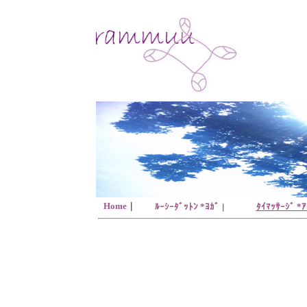
Home
｜
ﾀｲﾏｯｻｰｼﾞ *
ﾙｰｼｰﾀﾞｯﾄﾝ *ﾖｶﾞ
｜