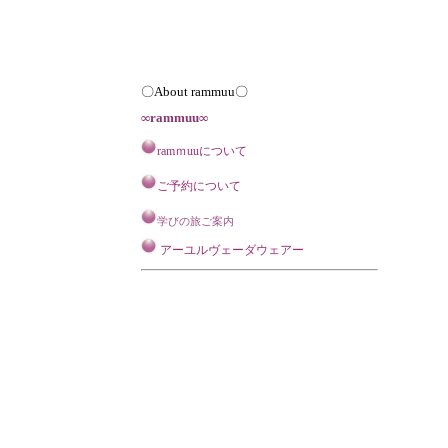
〇About rammuu〇
∞rammuu∞
ramｍuuについて
ご予約について
学びの旅ご案内
アーユルヴェーダウェアー