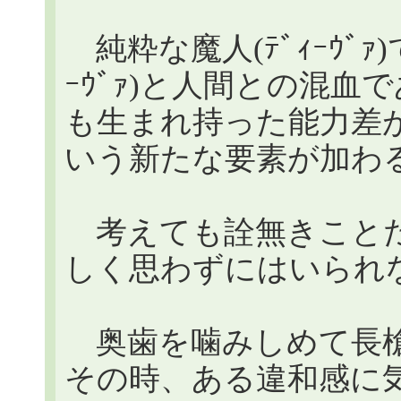
純粋な魔人(ﾃﾞｨｰｳﾞｧ
ｰｳﾞｧ)と人間との混
も生まれ持った能力差
いう新たな要素が加わ
考えても詮無きことだ
しく思わずにはいられ
奥歯を噛みしめて長槍
その時、ある違和感に