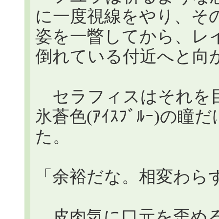
に一度視線をやり、そ
姿を一瞥してから、レ
倒れている付近へと向
セラフィスはそれを目
氷蒼色(ｱｲｽﾌﾞﾙｰ)
た。
「余裕だな。相変わら
皮肉気に口元を歪める