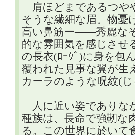
肩ほどまであるつやや
そうな繊細な眉。物憂げな
高い鼻筋ー――秀麗な
的な雰囲気を感じさせ
の長衣(ﾛｰｳﾞ)に身を
覆われた見事な翼が生
カーラのような呪紋(じ
人に近い姿でありなが
種族は、長命で強靭な
る。この世界に於いて