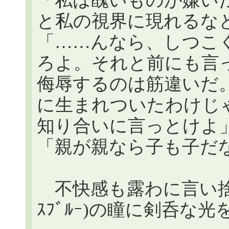
「私は醜いものが嫌い
と私の視界に現れるな
「……んなら、しつこ
ろよ。それと前にも言
侮辱するのは筋違いだ
に生まれついたわけじ
知り合いに言っとけよ
「親が親なら子も子だ
不快感も露わに言い捨
ｽﾌﾞﾙｰ)の瞳に剣呑な