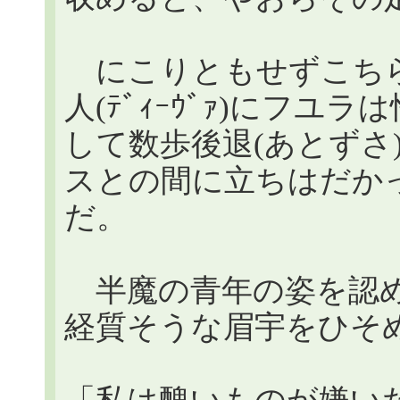
にこりともせずこちら
人(ﾃﾞｨｰｳﾞｧ)にフ
して数歩後退(あとずさ
スとの間に立ちはだか
だ。
半魔の青年の姿を認めた魔
経質そうな眉宇をひそ