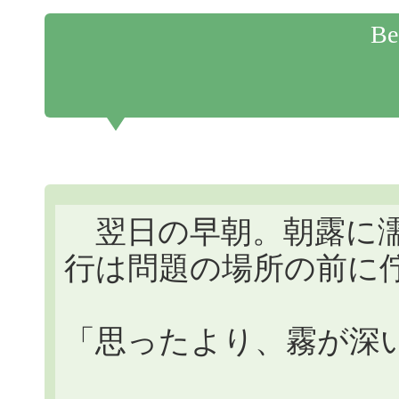
Be
翌日の早朝。朝露に濡
行は問題の場所の前に佇
「思ったより、霧が深