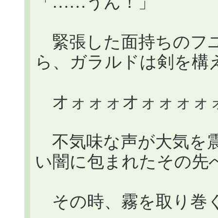
「……うん！」
緊張した面持ちのフユ
ら、ガラルドは剣を構
オォォォオォォォォ
不気味な声が大気を震わ
い闇に包まれたその先
その時、霧を取り巻く