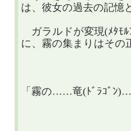
は、彼女の過去の記憶
ガラルドが変現(ﾒﾀﾓﾙ
に、霧の集まりはその
「霧の……竜(ﾄﾞﾗｺﾞﾝ)