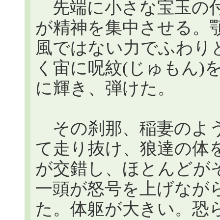
先端に小さな宝玉の付
が精神を集中させる。
風ではない力でふわり
く宙に呪紋(じゅもん)
に輝き、弾けた。
その刹那、稲妻のよう
て走り抜け、狼達の体
が交錯し、ほとんどが
一頭が怒号を上げなが
た。体躯が大きい。恐