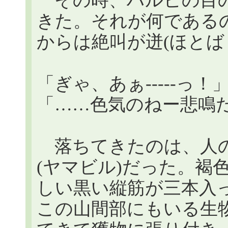
その時、ハルヒの目の
きた。それが何である
からは絶叫が迸(ほとば
「ぎゃ、あぁ-----っ！
「……色気のねー悲鳴
落ちてきたのは、人の
(ヤマビル)だった。褐
しい黒い縦筋が三本入
この山間部にもいる生