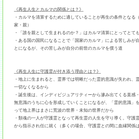
《再生人生とカルマの関係とは？》
・カルマを清算するために適していることが再生の条件となる
家・親）
・「誰を親として生まれるのか？」はカルマ清算にとってとて
・ある国の国民になることで「国家のカルマ」による苦しみが
とになるが、その苦しみが自分の前世のカルマを償う道
《再生人生に守護霊が付き添う理由とは？》
・地上に生まれると、霊界では明晰だった霊的意識が失われ、
一切なくなるから
・誕生後は、インディビジュアリティーから滲み出てくる直感
無意識のうちに心を形成していくことになるが、「霊的意識」
って地上界はまさに荒波の世界・未知の世界だから
・類魂の一人が守護霊となって再生霊の人生を守り導く。守護
から指示され任に就く（多くの場合、守護霊との間に血縁関係