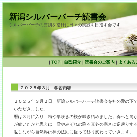
新潟シルバーバーチ読書会
シルバーバーチの霊訓を指針に日々の実践を目指す会です
|
TOP
|
自己紹介
|
読書会のご案内
|
よくある
２０２５年３月 学習内容
２０２５年３月２日、新潟シルバーバーチ読書会を神の愛の下
いただきました。
暦は３月に入り、梅や早咲きの桜が咲き始めました。春へと向
が続いたかと思えば、雪やみぞれの降る真冬の寒さに逆戻りす
返しながら自然界は神の法則に従って移り変わっていきます。