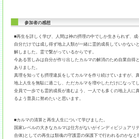
参加者の感想
■再生を詳しく学び、人間は神の摂理の中でしか生きられず、成
自分だけでは成し得ず地上人類が一緒に霊的成長していかない
解しました。霊で繋がっているからです。
今ある苦しみは自分が作り出したカルマの解消のため自業自得
ありました。
真理を知っても摂理違反をしてカルマを作り続けていますが、
地上人生を無駄に過ごし、ただカルマを増やしただけになって
全員で一歩でも霊的成長が進むよう、一人でも多くの地上人に
るよう普及に努めたいと思います。
■カルマの清算と再生人生について学びました。
国家レベルの大きなカルマは仕方がないがインディビジュアリテ
合体)としての再生は類魂の守護霊の保護下で行われるのかなと