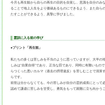
今月も再生観から自らの再生の目的を自覚し、意識を自分のみ
ることで地上人生をより価値あるものにできるよう、また自ら
たすことができるよう、真摯に学びました。
霊訓に入る前の学び
●プリント「再生観」
私たちの多くは苦しみを不当のように思っていますが、大半の
しみは“自業自得”であり、正当な罰であり、同時に有難いもの
らつくった悪いカルマ（過去の摂理違反）を苦しむことで清算
らです。
前世は分からなくても、今の苦しみが自分の霊的成長にとって
認めて謙虚に苦しみを甘受し、勇気をもって困難に立ち向かう