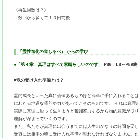
《再生回数は？》
・数回から多くて１０回前後
『霊性進化の道しるべ』 からの学び
●「第４章 真理はすべて素晴らしいのです」
P86 L8～P89
■魂の受け入れ準備とは？
霊的成長といった真に価値あるものほど簡単に手に入れること
にわたる地道な霊的努力があってこそのものです。 それは真理
実際に真理に沿って生きようと奮闘努力するから物的意識が取
理解が深まっていくのです。
また、私たちが真理に出会うまでには人生のかなりの時間を要
受容には相手の魂に受け入れ準備が整わなければなりません。