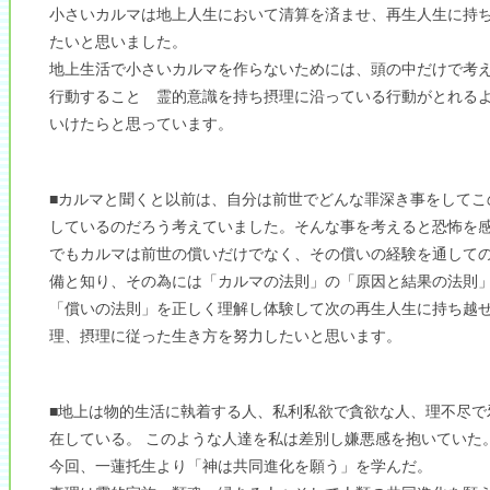
小さいカルマは地上人生において清算を済ませ、再生人生に持
たいと思いました。
地上生活で小さいカルマを作らないためには、頭の中だけで考
行動すること 霊的意識を持ち摂理に沿っている行動がとれる
いけたらと思っています。
■カルマと聞くと以前は、自分は前世でどんな罪深き事をしてこ
しているのだろう考えていました。そんな事を考えると恐怖を
でもカルマは前世の償いだけでなく、その償いの経験を通して
備と知り、その為には「カルマの法則」の「原因と結果の法則
「償いの法則」を正しく理解し体験して次の再生人生に持ち越
理、摂理に従った生き方を努力したいと思います。
■地上は物的生活に執着する人、私利私欲で貪欲な人、理不尽で
在している。 このような人達を私は差別し嫌悪感を抱いていた
今回、一蓮托生より「神は共同進化を願う」を学んだ。