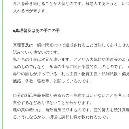
タネを蒔き続けることが大切なのです。極悪人であろうと、い
入れる日が来ます。
■真理普及はあの手この手
真理普及は一瞬の閃光の中で達成されることは決してありませ
試みていく他ないのです。
私たちの仕事は次元が違います。アメリカ大統領や国連等のよ
元のものではなく、永遠の生命に関わる霊的次元のものです。
界中の誰もが持っている「利己主義・物質主義・私利私欲・偏
嫉妬・貪欲・強欲等」と闘っているのです。
自分の利己主義を取り去るもの一筋縄ではいかないことを考え
変心するなどあり得ないことが分かります。
魂の真の救いは、自分自身で成すものです。霊的努力を続け真
るようになるから、摂理に調和し魂が救われるのです。