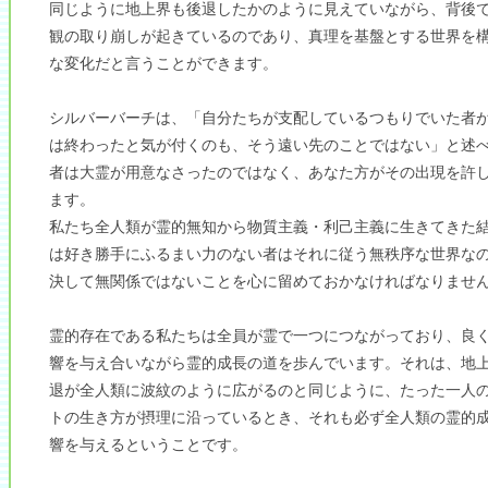
同じように地上界も後退したかのように見えていながら、背後
観の取り崩しが起きているのであり、真理を基盤とする世界を
な変化だと言うことができます。
シルバーバーチは、「自分たちが支配しているつもりでいた者
は終わったと気が付くのも、そう遠い先のことではない」と述
者は大霊が用意なさったのではなく、あなた方がその出現を許
ます。
私たち全人類が霊的無知から物質主義・利己主義に生きてきた
は好き勝手にふるまい力のない者はそれに従う無秩序な世界な
決して無関係ではないことを心に留めておかなければなりませ
霊的存在である私たちは全員が霊で一つにつながっており、良
響を与え合いながら霊的成長の道を歩んでいます。それは、地
退が全人類に波紋のように広がるのと同じように、たった一人
トの生き方が摂理に沿っているとき、それも必ず全人類の霊的
響を与えるということです。