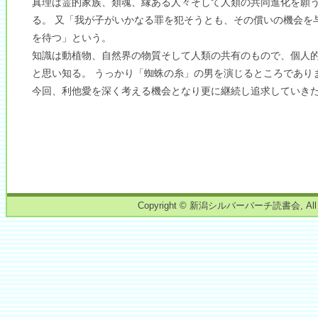
真理は霊的家族、類魂、縁ある人々そして人類の共同進化を願
る。 又「我が子がいかなる罪を犯そうとも、その償いの機会を
を待つ」という。
知識は動植物、自然界の物質そして人類の共有のもので、個人
と思い知る。 うっかり「蜘蛛の糸」の男を演じるところであり
今回、利他愛を深く考える機会となり更に継続し追求していき
Copyright © 新潟シルバーバーチ読書会, All right