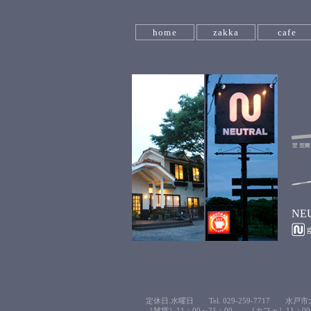
home
zakka
cafe
NE
定休日.水曜日 Tel. 029-259-7717 水戸市大
［雑貨］11：00～21：00 ［カフェ］11：00～