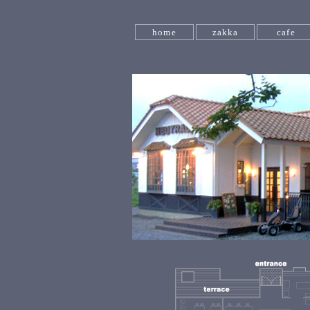
home
zakka
cafe