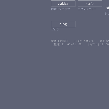
zakka
cafe
s
雑貨インテリア
カフェメニュー
シ
blog
ブログ
定休日.水曜日 Tel. 029-259-7717 水戸市大
［雑貨］11：00～21：00 ［カフェ］11：00～