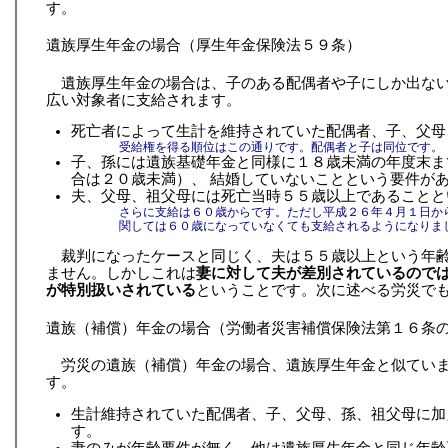
す。
遺族厚生年金の場合（厚生年金保険法５９条）
遺族厚生年金の場合は、子のある配偶者や子にしか出な
広い対象者に支給されます。
死亡者によって生計を維持されていた配偶者、子、父母
受給権を得る順位はこの通りです。配偶者と子は同位です。
子、孫には遺族基礎年金と同様に１８歳未満の年度末ま
合は２０歳未満）、 結婚していないことという要件が
夫、父母、祖父母には死亡当時５５歳以上であることと
さらに支給は６０歳からです。ただし平成２６年４月１日か
関しては６０歳になっていなくても支給されるようになりま
裁判になったケースと同じく、夫は５５歳以上という年
ません。しかしこれは
妻に対して夫が差別されているので
が特別扱いされている
ということです。次に述べる労災で
遺族（補償）年金の場合（労働者災害補償保険法第１６条
労災の遺族（補償）年金の場合、遺族厚生年金と似てい
す。
生計維持されていた配偶者、子、父母、孫、祖父母に加
す。
妻のみが年齢要件が無く、他は遺族厚生年金と同じ年齢