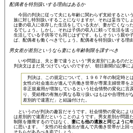
配偶者を特別扱いする理由はあるか
今回の判決に従って夫にも年齢に関わらず支給するとい
族に対し特別扱いすることになりますが、それは妥当でし
は妻の収入に依存した生活をしている夫が、妻が亡くなっ
るでしょう。しかし、それは子供の収入に頼って生活を送
生活している子供等でも同じはずです。もしそういう親や
ば、配偶者も働くべきでしょう。配偶者を特別扱いする理
男女差が差別というなら妻にも年齢制限を課すべき
いや問題は、夫と妻で違うという”男女差別”にあるのだ
判決文はまだ見つけていないのですが、 朝日新聞の記事に
判決は、この規定について、１９６７年の制定時とは
女性の社会進出が進んで共働き世帯が専業主婦世帯を
非正規雇用が増加しているという社会情勢の変化に言
り、受給権の有無が異なる取り扱いはもはや合理性が
差別的で違憲だ」と結論付けた。
というのが判決の趣旨だそうです。社会情勢の変化によ
は差別的で違憲だということのようです。男女差別が問題
制限を撤廃するのではなく、
妻にも他の遺族と同じように
に思います。「女性の社会進出が進んで共働き世帯が上回
そちらがあるべき姿でしょう。