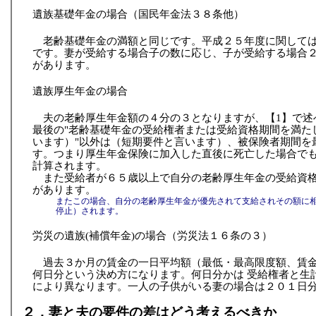
遺族基礎年金の場合（国民年金法３８条他）
老齢基礎年金の満額と同じです。平成２５年度に関して
です。妻が受給する場合子の数に応じ、子が受給する場合
があります。
遺族厚生年金の場合
夫の老齢厚生年金額の４分の３となりますが、【1】で述
最後の"老齢基礎年金の受給権者または受給資格期間を満た
います）"以外は（短期要件と言います）、被保険者期間を
す。つまり厚生年金保険に加入した直後に死亡した場合で
計算されます。
また受給者が６５歳以上で自分の老齢厚生年金の受給資
があります。
またこの場合、自分の老齢厚生年金が優先されて支給されその額に
停止）されます。
労災の遺族(補償年金)の場合（労災法１６条の３）
過去３か月の賃金の一日平均額（最低・最高限度額、賃
何日分という決め方になります。何日分かは 受給権者と生
により異なります。一人の子供がいる妻の場合は２０１日
２．妻と夫の要件の差はどう考えるべきか