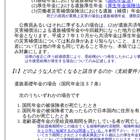
(1)基礎年金における遺族基礎年金（
国民年金法
）
(2)厚生年金における遺族厚生年金（
厚生年金保険
(3)労働者災害補償保険法における遺族（補償）年
死亡の原因が業務上災害の場合は遺族補償年金、通勤
公務員あるいはそれに準ずる人の場合は、(2)が遺族共済年
災害補償法による遺族補償年金や今回裁判になった地方公
年金となります。平成２７年１０月から共済年金は厚生年
の災害補償法については私自身があまり知らないこと、ま
差については他の年金も同じであること等から、本稿では
み対象にします。
法律の改正に伴う経過措置により、受給権がいつ発生したかにより
は今後受給権が発生する場合についてのみ記述します。
【1】どのような人が亡くなると該当するのか（支給要件
遺族基礎年金の場合（国民年金法３７条）
次のうちいずれかの場合です
国民年金の被保険者が死亡したとき
国民年金の被保険者であったもので日本国内に住所を有
るものが死亡したとき
老齢基礎年金の受給資格期間を満たしている者が死亡し
受給資格期間やこの後出てくる保険料納付済期間、保険料免
を１０年に短縮するのは間違っている」
を参照下さい。 た
いてカラ期間とされた２０歳未満及び６０歳以上の厚生年金
も）においては保険料納付済の被保険者期間となります。な