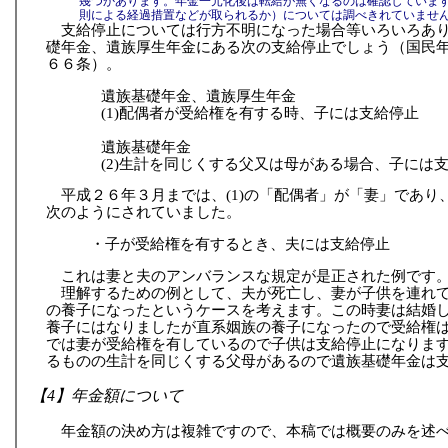
幾つかあります。年金一元化後は転給が無くなるのは確認していま
則による経過措置などが取られるか）については調べきれていませ
支給停止については行方不明になった場合等いろいろあ
礎年金、遺族厚生年金にある次の支給停止でしょう（国民
６６条）。
遺族基礎年金、遺族厚生年金
(1)配偶者が受給権を有する時、子には支給停止
遺族基礎年金
(2)生計を同じくする父又は母がある場合、子には
平成２６年３月までは、(1)の「配偶者」が「妻」であり
次のようにされていました。
・子が受給権を有するとき、夫には支給停止
これは妻と夫のアンバランスな規定が是正された例です
理解するための例として、夫が死亡し、妻が子供を連れ
の養子になったというケースを考えます。この時妻は結婚
養子にはなりましたが直系姻族の養子になったので受給権
では妻が受給権を有しているので子供は支給停止になりま
るものの生計を同じくする父母があるので遺族基礎年金は
【4】年金額について
年金額の決め方は複雑ですので、本稿では概要のみを述