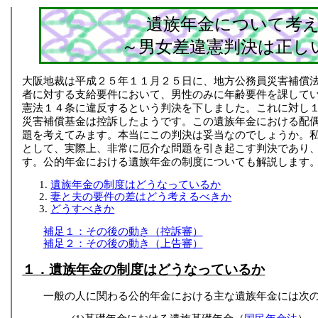
遺族年金について考
～男女差違憲判決は正し
大阪地裁は平成２５年１１月２５日に、地方公務員災害補償
者に対する支給要件において、男性のみに年齢要件を課して
憲法１４条に違反するという判決を下しました。これに対し
災害補償基金は控訴したようです。この遺族年金における配
題を考えてみます。本当にこの判決は妥当なのでしょうか。
として、実際上、非常に厄介な問題を引き起こす判決であり
す。公的年金における遺族年金の制度についても解説します
遺族年金の制度はどうなっているか
妻と夫の要件の差はどう考えるべきか
どうすべきか
補足１：その後の動き（控訴審）
補足２：その後の動き（上告審）
１．遺族年金の制度はどうなっているか
一般の人に関わる公的年金における主な遺族年金には次