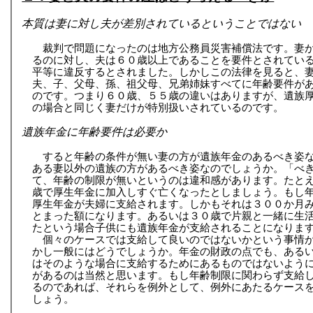
本質は妻に対し夫が差別されているということではない
裁判で問題になったのは地方公務員災害補償法です。妻
るのに対し、夫は６０歳以上であることを要件とされてい
平等に違反するとされました。しかしこの法律を見ると、
夫、子、父母、孫、祖父母、兄弟姉妹すべてに年齢要件が
のです。つまり６０歳、５５歳の違いはありますが、遺族
の場合と同じく妻だけが特別扱いされているのです。
遺族年金に年齢要件は必要か
すると年齢の条件が無い妻の方が遺族年金のあるべき姿
ある妻以外の遺族の方があるべき姿なのでしょうか。「べ
て、年齢の制限が無いというのは違和感があります。たと
歳で厚生年金に加入しすぐ亡くなったとしましょう。もし
厚生年金が夫婦に支給されます。しかもそれは３００か月
とまった額になります。あるいは３０歳で片親と一緒に生
たという場合子供にも遺族年金が支給されることになりま
個々のケースでは支給して良いのではないかという事情
かし一般にはどうでしょうか。年金の財政の点でも、ある
はそのような場合に支給するためにあるものではないよう
があるのは当然と思います。もし年齢制限に関わらず支給
るのであれば、それらを例外として、例外にあたるケース
しょう。