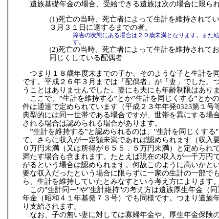
遺族基礎年金の場合、受給できる遺族は次の場合に限ら
(1)死亡の当時、死亡者によって生計を維持されて
３月３１日に達するまでの者。
障害の状態にある場合は２０歳未満となります。また
す。
(2)死亡の当時、死亡者によって生計を維持されてお
同じくしている配偶者
つまり１８歳年度末までの子か、そのような子と生計を
です。平成２６年３月までは「配偶者」が「妻」でした。
うことはありませんでした。妻にも夫にも年齢制限はあり
ここで、”生計を維持する”とか”生計を同じくする”とか
件は通達で定められています（平成２３年年発0323第１号
典型的には同一世帯である場合ですが、世帯を異にする場
される場合は認められる場合があります。
”生計を維持する”と認められるのは、"生計を同じくする
て、さらに収入が一定額未満であれば認められます（収入
０万円未満（又は所得が６５５．５万円未満）と定められ
満たす場合も含まれます。たとえば現在の収入が一千万円
がるという場合は認められます。何故このように高いかと
要な収入だったという場合に限らずに一家の生計の一部で
ら、生計を維持していたとみなすという考え方によります
この"生計同一"や"生計維持"の考え方は遺族厚生年金（
年金（昭和４１年基発７３号）でも同様です。つまり遺族
り支給されます。
なお、子の無い妻に対しては寡婦年金や、厚生年金保険