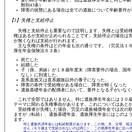
附則43条）
障害の状態にある場合は全ての遺族について年齢要件が
【3】失権と支給停止
失権と支給停止も重要なので説明します。失権とは受給
権はあるが支給が止められることです。支給停止の場合は
が無くなれば支給が行われます。
主な失権の条件はどの年金も次の通りです。（労災法１
厚生年金保険法６３条）
死亡した
結婚した
子（孫、弟妹）が１８歳年度末（障害要件の場合、国年
なし）に到達した。
直系血族又は直系姻族以外の養子になった。
障害の条件で受給権がある場合に、障害が軽くなった
遺族基礎年金の配偶者において、要件となる子がいなく
これで全部ではありません。特に遺族厚生年金には３０
テーマに関わる失権事由があります。これについてはあと
受給権者が失権した場合、労災の遺族補償年金では次の
ますが（転給）、遺族基礎年金、遺族厚生年金にはこのよ
ます。
何と遺族共済年金には転給制度があります。この他、夫、父母、祖
せん（６０歳まで支給されないのは同じ）、この他厚生年金に比べ