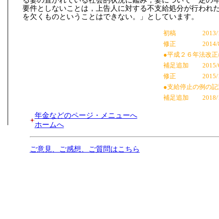
要件としないことは，上告人に対する不支給処分が行われ
を欠くものということはできない。」としています。
初稿
2013/
修正
2014/
●平成２６年法改
補足追加
2015/
修正
2015/
●支給停止の例の記
補足追加
2018/
年金などのページ・メニューへ
ホームへ
ご意見、ご感想、ご質問はこちら