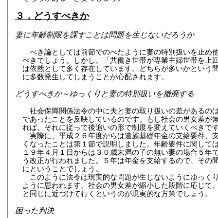
３．どうすべきか
妻に年齢制限を課すことは問題を生じないだろうか
べき論としては前節でのべたように妻の特別扱いを止め
べきでしょう。しかし、「共働き世帯が専業主婦世帯を上
は依然として多く存在しています。どちらが多いかという
に多数発生してしまうことが心配されます。
どうすべきか～ゆっくりと妻の特別扱いを撤廃する
社会保障関係法令の中に夫と妻の取り扱いの差があるの
であったことを反映しているのです。もし社会の男女差が
れば、それに従って後追いの形で制度を変えていくべきで
実際に、平成２６年度からは遺族基礎年金の支給要件、
くなったことは第１節で説明しました。年齢要件に関して
１９年４月１日からは３０歳未満の子の無い妻の場合５年
う改正が行われました。５年は年金を支給するので、その
にということでしょう。
このように法令は現実的な問題が生じないようにゆっく
ように思われます。社会の男女差が縮小した段階に応じて
と同じに近づけて行くというのが現実的な方策でしょう。
困った判決