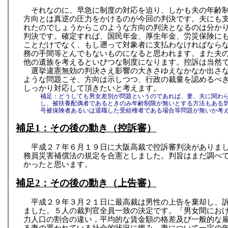
それなのに、早急に制度の対応を迫り、しかも夫の年齢
方向とは真逆の圧力をかけるのが今回の判決です。夫にも
れたのでしょうからこのような方向の判決となるのは分か
判決です。確定すれば、国民年金、厚生年金、労災保険に
ことだけでなく、もし遡って対象者に支払わなければなら
務の手間等とんでもないものになると思われます。また夫
他の遺族を考えるといびつな制度になります。控訴は当然
選挙違憲無効の判決さえ影響の大きさゆえなかなか出さ
ような問題こそ、方向は示しつつ、行政の裁量を認めるべ
しっかり対応して頂きたいと考えます。
補足：どうしても男女差別が問題というのであれば、妻、夫に関わ
し、被扶養配偶者であるときのみ年齢制限が無いとする方法もある
号被保険者あるいは退職した受給権者である場合等問題が無いか考
補足1：その後の動き（控訴審）
平成２７年６月１９日に大阪高裁で控訴審判決がありま
務員災害補償法の規定を合憲としました。判旨はまだ調べ
かったと思います。
補足2：その後の動き（上告審）
平成２９年３月２１日に最高裁は男性の上告を棄却し、
ました。５人の裁判官全員一致の決定です。「男女間にお
力人口の割合の違い，平均的な賃金額の格差及び一般的な
る妻の置かれている社会的状況に鑑み，妻について一定の