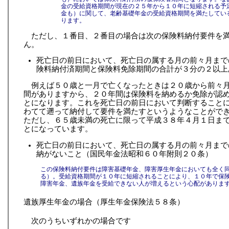
金の受給資格期間が現在の２５年から１０年に短縮される予
金も）に関して、老齢基礎年金の受給資格期間を満たしてい
ります。
ただし、１番目、２番目の場合は次の保険料納付要件を
ん。
死亡日の前日において、死亡日の属する月の前々月まで
険料納付済期間と保険料免除期間の合計が３分の２以上
例えば５０歳と一月で亡くなったときは２０歳から前々
間がありますから、２０年間は保険料を納めるか免除が認
とになります。これを死亡日の前日において判断すること
わてて遡って納付して要件を満たすというようなことがで
ただし、６５歳未満の死亡に限って平成３８年４月１日ま
とになっています。
死亡日の前日において、死亡日の属する月の前々月まで
納がないこと（国民年金法昭和６０年附則２０条）
この保険料納付要件は障害基礎年金、障害厚生年金においても全く
る）。受給資格期間が１０年に短縮されることにより、１０年で保
障害年金、遺族年金を受給できない人が増えるという心配がありま
遺族厚生年金の場合（厚生年金保険法５８条）
次のうちいずれかの場合です