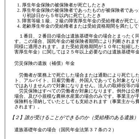
厚生年金保険の被保険者が死亡したとき
厚生年金保険の被保険者であったものが被保険者であっ
り初診日から５年以内に死亡したとき
障害等級１級、２級の障害厚生年金の受給権者が死亡し
老齢厚生年金の受給権者または受給資格期間を満たして
１番目、２番目の場合は遺族基礎年金の場合とまったく
す。この場合、国民年金の被保険者期間により判断されま
同様に適用されます。また受給資格期間が１０年に短縮し
害厚生年金）に関しては２５年以上必要なのは遺族基礎年
労災保険の遺族（補償）年金
労働者が業務上で死亡した場合または通勤により死亡し
ト、アルバイト、日雇労働者、外国人であっても対象とな
ではありませんので対象になりません。法人の取締役等の
労災保険はすべての労働者が対象になります。例外は公
場合、及び小規模な農林水産業の場合のみです。事業主が
保険料を滞納していたとしても支給されます（事業主から
されます）。
【２】誰が受けることができるのか（受給権のある遺族）
遺族基礎年金の場合（国民年金法第３７条の２）