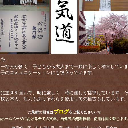
たち・
リーな人が多く、子どもから大人まで一緒に楽しく稽古してい
親子のコミュニケーションにも役立っています。
法に重きを置いて、時に厳しく、時に優しく指導しています。
、杖と木刀、短刀もありそれらを使用しての稽古もしています
ブログ
☆最新の画像は
をご覧ください♪☆
当ホームページにおける全ての文章、画像等の無断転載、使用は固く禁じます
｜
無門館
｜
案 内
｜
稽古日
｜
画 像
｜
ブログ
｜
リンク
｜
問合せ
｜