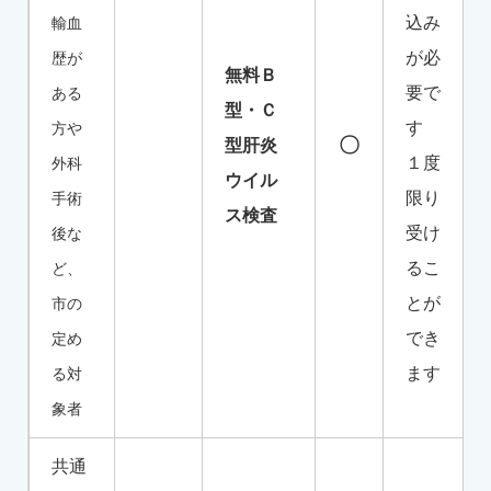
込み
輸血
が必
歴が
無料Ｂ
要で
ある
型・Ｃ
す
方や
〇
型肝炎
１度
外科
ウイル
限り
手術
ス検査
受け
後な
るこ
ど、
とが
市の
でき
定め
ます
る対
象者
共通