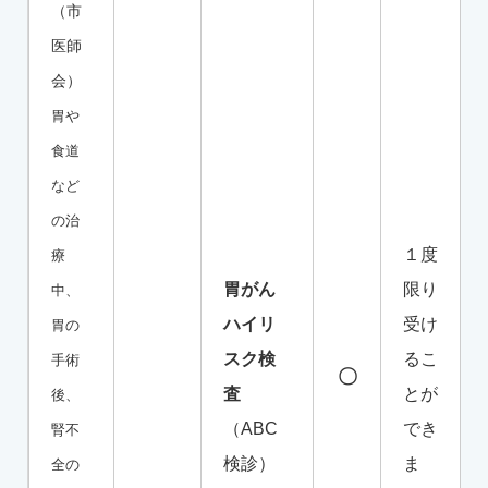
（市
医師
会）
胃や
食道
など
の治
１度
療
胃がん
限り
中、
ハイリ
受け
胃の
スク検
るこ
手術
〇
査
とが
後、
（ABC
でき
腎不
検診）
ま
全の