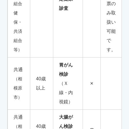
組合
票の
診査
健
み取
保・
扱い
共済
可能
組合
で
等）
す。
胃がん
共通
検診
（相
40歳
×
（Ｘ
模原
以上
線・内
市）
視鏡）
共通
大腸が
（相
40歳
ん検診