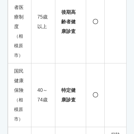
者医
後期高
療制
75歳
〇
齢者健
度
以上
康診査
（相
模原
市）
国民
健康
保険
40～
特定健
〇
（相
74歳
康診査
模原
市）