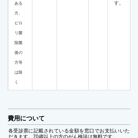
す。
ある
方、
ピロ
リ菌
除菌
後の
方等
は除
く
費用について
各受診票に記載されている金額を窓口でお支払いいた
だきます。70歳以上の方のがん検診は無料です。