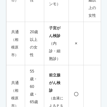
市）
性
歳以
ンモ）
上の
女性
子宮が
共通
20歳
ん検診
（相
以上
×
（内
模原
の女
診・細
市）
性
胞診）
55
前立腺
歳・
共通
がん検
60
（相
診
〇
歳・
模原
（血液に
65歳
市）
よるＰＳ