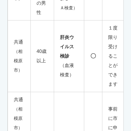
の男
Ａ検査）
性
１度
肝炎ウ
限り
共通
イルス
受け
（相
40歳
〇
検診
るこ
模原
以上
（血液
とが
市）
検査）
でき
ます
共通
（相
事前
模原
に市
市）
に申