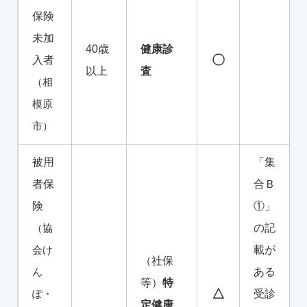
保険
未加
40歳
健康診
〇
入者
以上
査
（相
模原
市）
被用
「集
者保
合Ｂ
険
①」
（協
の記
会け
載が
（社保
ん
ある
等）
特
△
ぽ・
受診
定健康