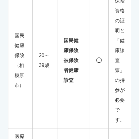
保険
資格
の証
明と
国民
国民健
「健
健康
康保険
康診
保険
20～
〇
被保険
査
（相
39歳
者健康
票」
模原
診査
の持
市）
参が
必要
で
す。
医療