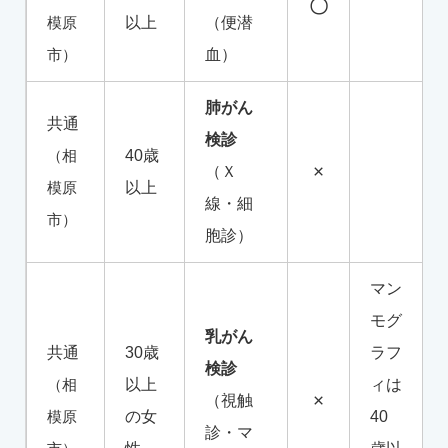
〇
模原
以上
（便潜
市）
血）
肺がん
共通
検診
（相
40歳
×
（Ｘ
模原
以上
線・細
市）
胞診）
マン
モグ
乳がん
共通
30歳
ラフ
検診
（相
以上
ィは
×
（視触
模原
の女
40
診・マ