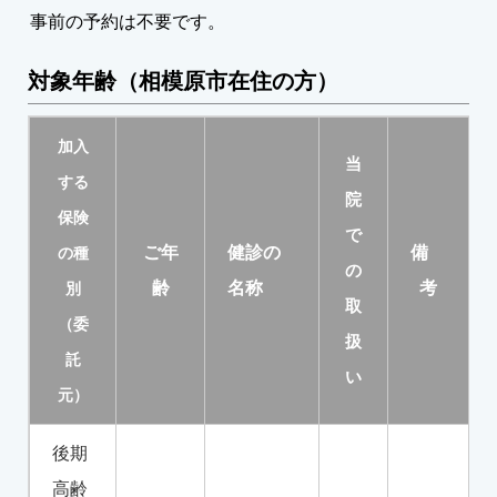
事前の予約は不要です。
対象年齢（相模原市在住の方）
加入
当
する
院
保険
で
ご年
健診の
備
の種
の
齢
名称
考
別
取
（委
扱
託
い
元）
後期
高齢