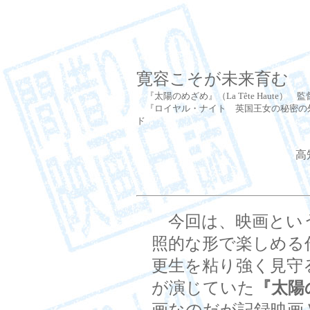
寛容こそが未来育む
『太陽のめざめ』（La Tête Haute）
『ロイヤル・ナイト 英国王女の秘密の外出』（A
ド
高
今回は、映画とい
照的な形で楽しめる
更生を粘り強く見守
が演じていた
『太陽