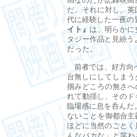
画なのだが記録映画
だ。それに対し、英
代に経験した一夜の
イト』
は、明らかに
タジー作品と見紛う
だった。
前者では、好方向
台無しにしてしまう
掴みどころの無さへ
れて動揺し、そのド
臨場感に息を呑んだ
ないことを御都合主
ほどに当然のごとく
んなバカな」と笑わ