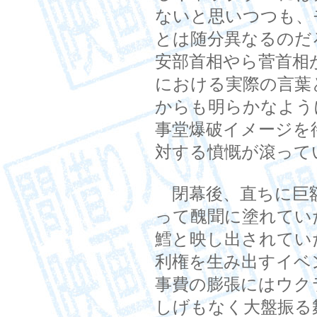
ないと思いつつも、
とは随分異なるのだ
安部首相やら菅首相
における実際の言葉
からも明らかなよう
事堂爆破イメージを
対する憤慨が滾って
閉幕後、直ちに巨
って醜聞に塗れてい
鱈と映し出されてい
利権を生み出すイベ
事費の膨張にはウク
しげもなく大盤振る