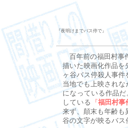
『夜明けまでバス停で』
百年前の福田村事件
描いた映画化作品を
ヶ谷バス停殺人事件
当地でも上映されな
になっている作品だ
している
『
福田村事
来ず、顛末も年齢も
谷の文字が映るバス