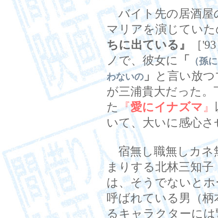
バイト先の居酒屋
マリアを演じていた
ちに出ている』
［'
ノで、彼女に
「
（孫に
」
と言い放つ
わないの
が三浦貴大だった。
た
『
愛にイナズマ
』
いて、大いに感心さ
宿無し職無しカネ
まりする北林三知子
は、そうでないとホ
呼ばれている男（柄
るキャラクターには