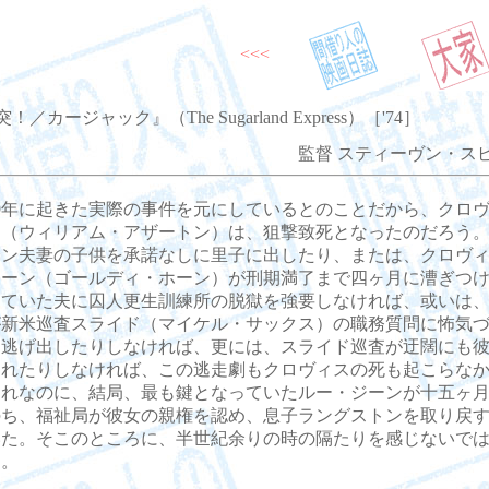
<<<
／カージャック』（The Sugarland Express）［'74］
監督 スティーヴン・ス
9年に起きた実際の事件を元にしているとのことだから、クロ
ン（ウィリアム・アザートン）は、狙撃致死となったのだろう
リン夫妻の子供を承諾なしに里子に出したり、または、クロヴ
ジーン（ゴールディ・ホーン）が刑期満了まで四ヶ月に漕ぎつ
けていた夫に囚人更生訓練所の脱獄を強要しなければ、或いは
が新米巡査スライド（マイケル・サックス）の職務質問に怖気
し逃げ出したりしなければ、更には、スライド巡査が迂闊にも
われたりしなければ、この逃走劇もクロヴィスの死も起こらな
それなのに、結局、最も鍵となっていたルー・ジーンが十五ヶ
のち、福祉局が彼女の親権を認め、息子ラングストンを取り戻
いた。そこのところに、半世紀余りの時の隔たりを感じないで
た。