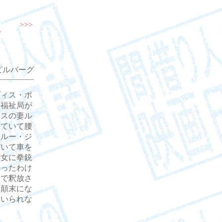
>>>
ピルバーグ
ヴィス・ポ
。福祉局が
ィスの妻ル
けていて腰
、ルー・ジ
づいて車を
彼女に拳銃
かったわけ
月で釈放さ
す顛末にな
はいられな