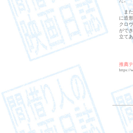
た。
また
に造
クロ
がで
立て
推薦
https:/