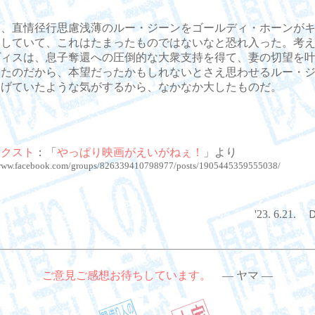
、直情径行思慮浅薄のルー・ジーンをゴールディ・ホーンがキ
形していて、これはたまったものではないなと恐れ入った。考
ヴィスは、息子奪還への圧倒的な大衆支持を得て、妻の切望を
きたのだから、本望だったかもしれないとさえ思わせるルー・
あげていたような気がするから、なかなか大したものだ。
テクスト
：「
やっぱり映画がえいがねぇ！
」より
/www.facebook.com/groups/826339410798977/posts/1905445359555038/
'23. 6.2
ご意見ご感想お待ちしています。
― ヤマ ―