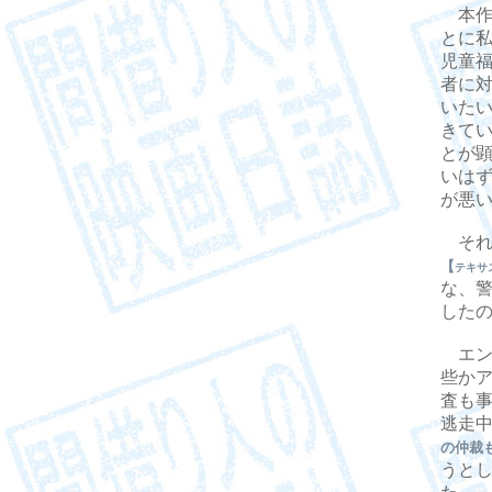
本作
とに
児童
者に
いた
きて
とが
いは
が悪
それ
【
テキサ
な、
した
エン
些か
査も
逃走
の仲裁
うと