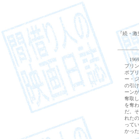
『続・激突！
196
プリ
ポプ
ー・
の引
ーン
奪取
を奪
だ。
れた
って
かっ