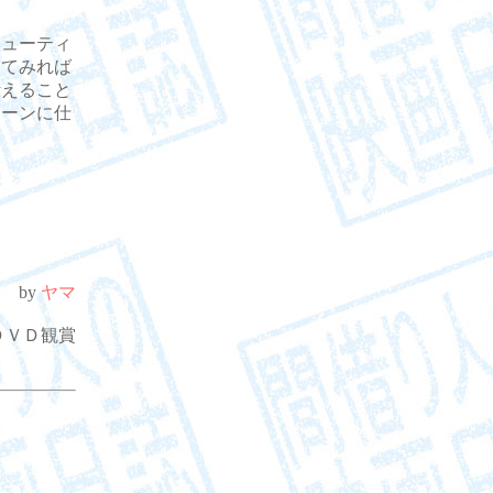
ューティ
えてみれば
叶えること
ジーンに仕
by
ヤマ
1. ＤＶＤ観賞