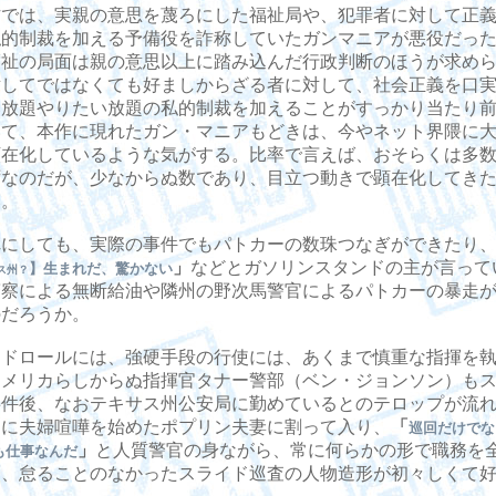
では、実親の意思を蔑ろにした福祉局や、犯罪者に対して正義
私的制裁を加える予備役を詐称していたガンマニアが悪役だっ
福祉の局面は親の意思以上に踏み込んだ行政判断のほうが求め
対してではなくても好ましからざる者に対して、社会正義を口
い放題やりたい放題の私的制裁を加えることがすっかり当たり
いて、本作に現れたガン・マニアもどきは、今やネット界隈に
顕在化しているような気がする。比率で言えば、おそらくは多
ずなのだが、少なからぬ数であり、目立つ動きで顕在化してき
い。
にしても、実際の事件でもパトカーの数珠つなぎができたり
」
などとガソリンスタンドの主が言って
】生まれだ、驚かない
ス州？
警察による無断給油や隣州の野次馬警官によるパトカーの暴走
のだろうか。
ドロールには、強硬手段の行使には、あくまで慎重な指揮を執
アメリカらしからぬ指揮官タナー警部（ベン・ジョンソン）も
事件後、なおテキサス州公安局に勤めているとのテロップが流
中に夫婦喧嘩を始めたポプリン夫妻に割って入り、
「
巡回だけでな
」
と人質警官の身ながら、常に何らかの形で職務を
も仕事なんだ
し、怠ることのなかったスライド巡査の人物造形が初々しくて