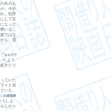
の名のも
たが、今や
られ、犯罪
実にして言
前になって
大勢いるこ
数派ではな
たから、質
、
「
キルデア
いたよう
が起きたり
っていた
スライド巡
れていた。
く夫婦喧嘩
全うしよ
好もしかっ