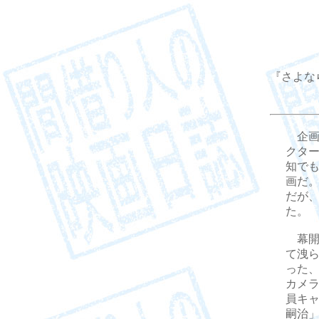
『さよな
企画
クタ
知で
画だ
だが
た。
幕開
て洩
った
カメ
員キ
嗣治