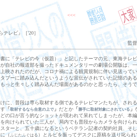
<<<
らテレビ』［'20］
監督
書に「テレビの今（仮題）」と記したテーマの元、東海テレビ
ーが自社の報道部を撮ったドキュメンタリーの劇場公開版は、
も上映されたのだが、コロナ禍による観賞規制に伴い見送って
。タブーに踏み込んだというような宣伝がされていた記憶のあ
、もっと生々しく踏み込んだ場面があるのかと思ったら、そう
けに、普段は専ら取材する側であるテレビマンたちが、される
らす
「
」
だとか
「
」
取材するなら合意の上で
勝手に取材対象にされている
、どの口が言う的なショットが現われて呆れてしまったが、本
ラを向けられていた三人が、局内でも普段からカメラを向けら
ャスターと、五十歳になるというベテラン記者の契約社員、そ
」に（
）とルビを振ってデスクに原稿を送り叱られ
ふじたふぐはる