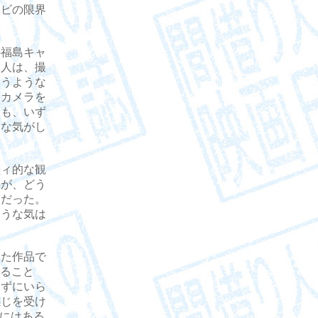
レビの限界
福島キャ
二人は、撮
いうような
、カメラを
ても、いず
うな気がし
ィ的な観
弁が、どう
ーだった。
ような気は
た作品で
ること
えずにいら
感じを受け
”にはある