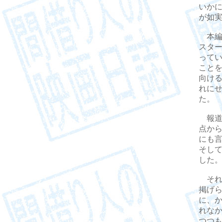
いか
が如
本編
スタ
って
こと
向け
れに
た。
報道
点か
にも
そし
した
それ
掲げ
に、
れな
つつも