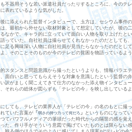
にも不器用そうな若い派遣社員だったりするところに、今のテ
実に表れているような気がした。
後に添えられた監督インタビューで、圡方は、セシウム事件の
ーは、最初から外せない取材対象として想定していたが、後の
いるなかで、キャラ的に立っていて面白い人物を取り上げたと
を語っていた。自社社員は撮らせてくれなかったのだとしても
るに足る興味深い人物に自社社員が見当たらなかったのだとし
せよ、そのことそのものが今のテレビの貧困を物語っているよ
的スタンスと問題意識から撮ったというよりも、情報バラエテ
ら、面白いと思ってもらえそうな対象を意識したという監督の
言い訳がましく聞こえてきて仕方のなかった添え物インタビュ
て、それらの総体が図らずも「テレビの今」を映し出している
。
にしても、テレビの業界人が「テレビの今」の名のもとに撮っ
られていた言葉が
「
」
というものになってい
弱さの持つ力って何だろ
かつてパワフルメディアの筆頭だった時代からの隔世の感を覚
かった。作り手がそういう意図で掲げていたものとは限らない
、観る側のほうでそのように感じてしまう現実が“テレビの今