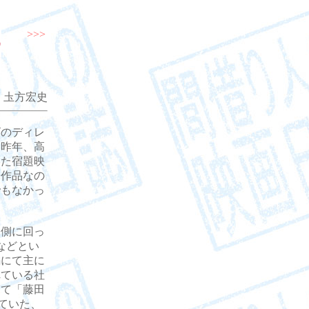
>>>
 圡方宏史
のディレ
一昨年、高
いた宿題映
る作品なの
でもなかっ
側に回っ
などとい
編にて主に
れている社
して「藤田
ていた、