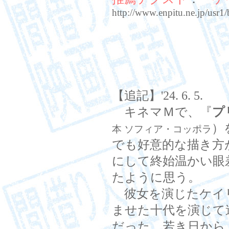
http://www.enpitu.ne.jp/us
【追記】'24. 6. 5.
キネマＭで、『
プ
）
本 ソフィア・コッポラ
でも好意的な描き方
にして終始温かい眼
たように思う。
彼女を演じたケイ
ませた十代を演じて
だった。若き日から