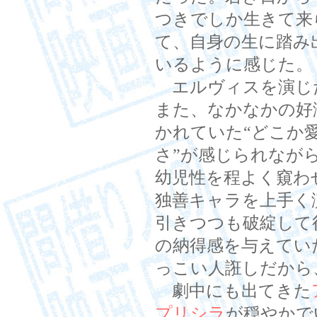
つきでしか生きて来
て、自身の生に踏み
いるように感じた。
エルヴィスを演じ
また、なかなかの好
かれていた“どこか
さ”が感じられなが
幼児性を程よく窺わ
独善キャラを上手く
引きつつも破綻して
の納得感を与えてい
っこい人誑しだから
劇中にも出てきた
プリシラ
が穏やかで