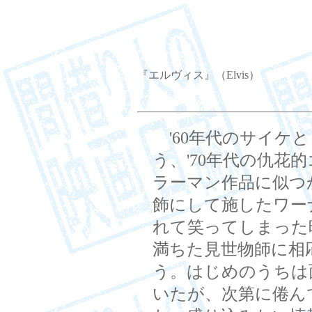
『エルヴィス』（Elvis）
'60年代のサイケと
う、'70年代の仇花
ラーマン作品に似つ
飾にして施したワー
れて笑ってしまった
満ちた見世物師に相
う。はじめのうちは
いたが、次第に倦ん