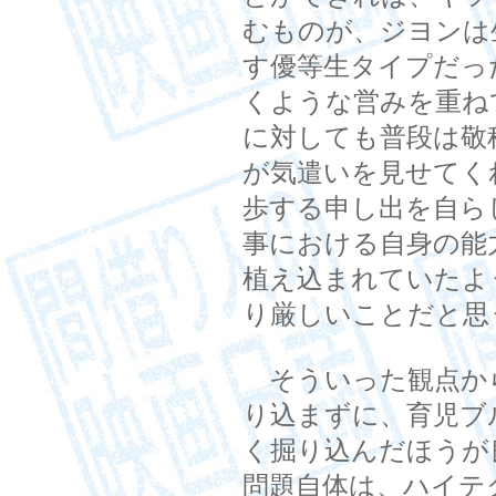
むものが、ジヨンは
す優等生タイプだっ
くような営みを重ね
に対しても普段は敬
が気遣いを見せてく
歩する申し出を自ら
事における自身の能
植え込まれていたよ
り厳しいことだと思
そういった観点か
り込まずに、育児ブ
く掘り込んだほうが
問題自体は、ハイテ