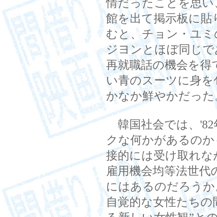
情だったことを思い
館を出て掲示板に貼
むと、チョン・ユミの
ジヨンとほぼ同じで
再就職話の機会を得
い青のスーツに身を
かなか鮮やかだった
韓国社会では、'8
クな何かがあるのか
接的には受け取れな
雇用機会均等法世代の
にはあるのだろうか。
自覚的な女性たちの