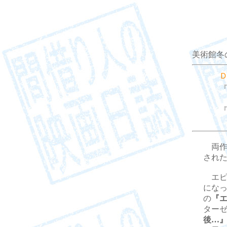
美術館冬
（T
（P
両作
され
エピ
にな
の
『
ター
後…