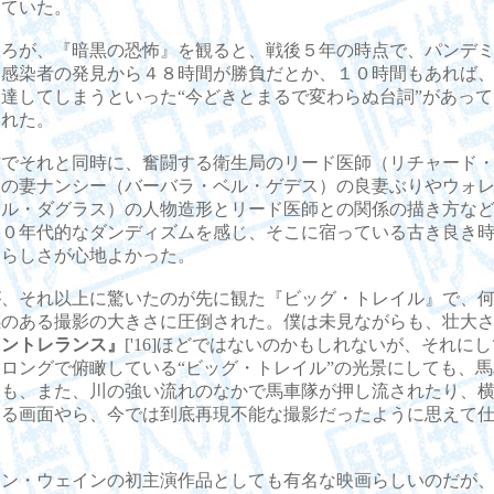
っていた。
ろが、『暗黒の恐怖』を観ると、戦後５年の時点で、パンデミ
て感染者の発見から４８時間が勝負だとか、１０時間もあれば
達してしまうといった“今どきとまるで変わらぬ台詞”があっ
された。
でそれと同時に、奮闘する衛生局のリード医師（リチャード・
）の妻ナンシー（バーバラ・ベル・ゲデス）の良妻ぶりやウォ
ール・ダグラス）の人物造形とリード医師との関係の描き方な
５０年代的なダンディズムを感じ、そこに宿っている古き良き
ドらしさが心地よかった。
、それ以上に驚いたのが先に観た『ビッグ・トレイル』で、何
感のある撮影の大きさに圧倒された。僕は未見ながらも、壮大
イントレランス』
['16]ほどではないのかもしれないが、それに
ロングで俯瞰している“ビッグ・トレイル”の光景にしても、
ても、また、川の強い流れのなかで馬車隊が押し流されたり、
いる画面やら、今では到底再現不能な撮影だったように思えて
。
ン・ウェインの初主演作品としても有名な映画らしいのだが、