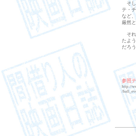
そし
テ・
など、
厳然
それにし
たよう
だろ
参照
http://w
/hall_e