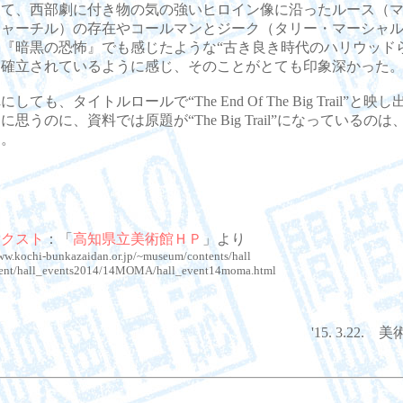
て、西部劇に付き物の気の強いヒロイン像に沿ったルース（マ
チャーチル）の存在やコールマンとジーク（タリー・マーシャ
『暗黒の恐怖』でも感じたような“古き良き時代のハリウッド
と確立されているように感じ、そのことがとても印象深かった
ても、タイトルロールで“The End Of The Big Trail”と映
に思うのに、資料では原題が“The Big Trail”になっているの
う。
テクスト
：「
高知県立美術館ＨＰ
」より
ww.kochi-bunkazaidan.or.jp/~museum/contents/hall
vent/hall_events2014/14MOMA/hall_event14moma.html
'15. 3.22.