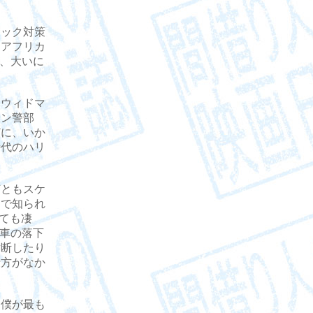
ック対策
、アフリカ
て、大いに
ウィドマ
レン警部
どに、いか
時代のハリ
ともスケ
さで知られ
しても凄
馬車の落下
横断したり
仕方がなか
僕が最も