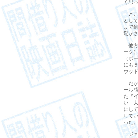
く思
とこ
とし
まで到
驚か
他方
ーク
（ポ
にも
ウッ
だが
ール
た
『
い。大
にし
して
った
ジョ