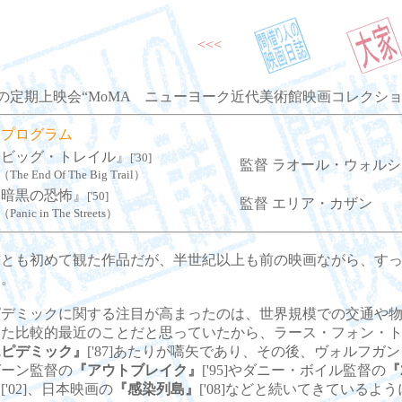
<<<
の定期上映会“MoMA ニューヨーク近代美術館映画コレクショ
Ｄプログラム
『ビッグ・トレイル』
['30]
監督 ラオール・ウォルシ
he End Of The Big Trail）
『暗黒の恐怖』
['50]
監督 エリア・カザン
anic in The Streets）
とも初めて観た作品だが、半世紀以上も前の映画ながら、すっ
た。
デミックに関する注目が高まったのは、世界規模での交通や物
った比較的最近のことだと思っていたから、ラース・フォン・
エピデミック』
['87]あたりが嚆矢であり、その後、ヴォルフガ
ゼーン監督の
『アウトブレイク』
['95]やダニー・ボイル監督の
『
』
['02]、日本映画の
『感染列島』
['08]などと続いてきているよ