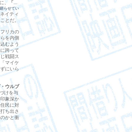
に、
「
…
廻らせてい
ネイティ
たことだ。
フリカの
もらを内側
い込むよう
馬に跨って
同じ戦闘ス
、「マイケ
わずにいら
ズ・ウルブ
色づけを与
も印象深か
先住民に対
く打ち出さ
たのかと衝