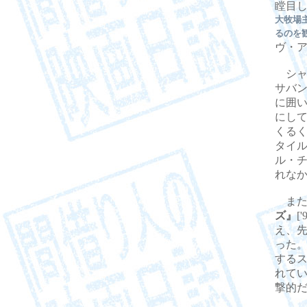
瞠目
大牧場
るのを
ヴ・
シャ
サバ
に囲
にし
くる
タイ
ル・
れな
また
ズ』
[
え、
った
する
れてい
撃的