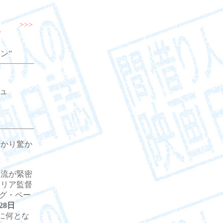
>>>
ン”
ュ
かり驚か
流が緊密
トリア監督
ング・ペー
28日
うに何とな