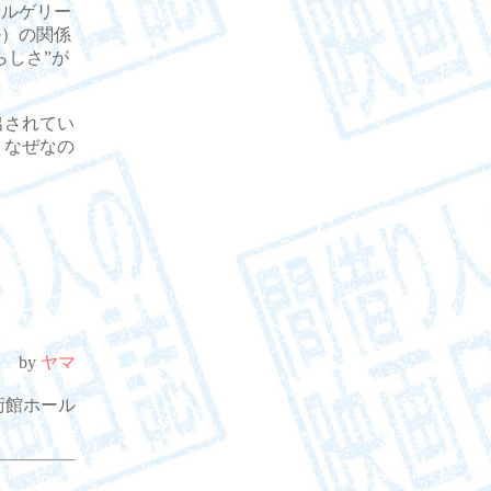
ルゲリー
ル）の関係
らしさ”が
。
し出されてい
は、なぜなの
by
ヤマ
 美術館ホール