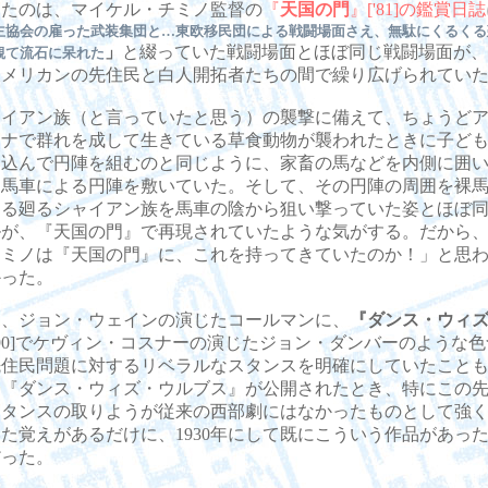
したのは、マイケル・チミノ監督の
『
天国の門
』['81]の鑑賞日誌
主協会の雇った武装集団と…東欧移民団による戦闘場面さえ、無駄にくるくる
」
と綴っていた戦闘場面とほぼ同じ戦闘場面が、
観て流石に呆れた
アメリカンの先住民と白人開拓者たちの間で繰り広げられてい
イアン族（と言っていたと思う）の襲撃に備えて、ちょうどア
ンナで群れを成して生きている草食動物が襲われたときに子ど
い込んで円陣を組むのと同じように、家畜の馬などを内側に囲
て馬車による円陣を敷いていた。そして、その円陣の周囲を裸
くる廻るシャイアン族を馬車の陰から狙い撃っていた姿とほぼ
ルが、『天国の門』で再現されていたような気がする。だから
チミノは『天国の門』に、これを持ってきていたのか！」と思
かった。
、ジョン・ウェインの演じたコールマンに、
『ダンス・ウィ
'90]でケヴィン・コスナーの演じたジョン・ダンバーのような
先住民問題に対するリベラルなスタンスを明確にしていたこと
。『ダンス・ウィズ・ウルブス』が公開されたとき、特にこの
スタンスの取りようが従来の西部劇にはなかったものとして強
た覚えがあるだけに、1930年にして既にこういう作品があっ
だった。