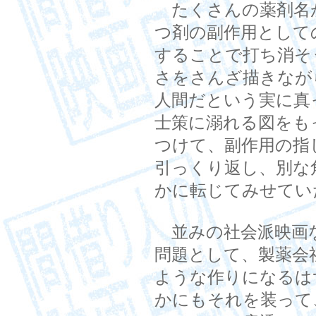
たくさんの薬剤名
つ剤の副作用として
することで打ち消そ
さをさんざ描きなが
人間だという実に真
士策に溺れる図をも
つけて、副作用の指
引っくり返し、別な
かに転じてみせてい
並みの社会派映画
問題として、製薬会
ような作りになるは
かにもそれを装って