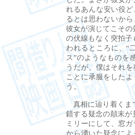
れるあんな安い役ど
るとは思わないから
彼女が演じてこその
の伏線もなく突拍子
われるところに、“
ス”のようなものを
うだが、僕はそれを
ことに承服をしたよ
う。
真相に辿り着くま
錯する疑念の顛末が
ミリーにして、窓ガ
から湧いた疑念によ