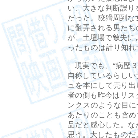
い、大きな判断誤り
だった。狡猾周到な
に翻弄される男たち
が、土壇場で敵失に
ったものは計り知れ
現実でも、“病歴３
自称しているらしい
ュを本にして売り出
者の側も昨今はリス
ンクスのような目に
あたりのことも含め
品だと感心した。な
思う。大したものだ