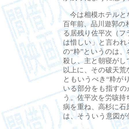
今は相模ホテルと
百年前、品川遊郭の
る居残り佐平次（フ
は惜しい」と言われ
の“粋”というのは
殺し、主と朝寝がし
以上に、その破天荒
ともいうべき“粋が
いる部分をも指すの
う。佐平次を労咳持
病を重ね、高杉に石
は、そういう意図が