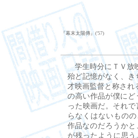
『幕末太陽傳』('57)
学生時分にＴＶ放
殆ど記憶がなく、き
才映画監督と称され
の高い作品が僕にど
った映画だ。それで
らなくはないものの
作品なのだろうかと
が残ったように思う