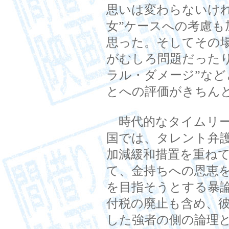
思いは変わらないけ
女”ケースへの考慮
思った。そしてその
がむしろ問題だった
ラル・ダメージ”な
とへの評価がきちん
時代的なタイムリー
国では、タレント弁
加減緩和措置を重ね
て、金持ちへの恩恵
を目指そうとする暴
付税の廃止も含め、
した強者の側の論理