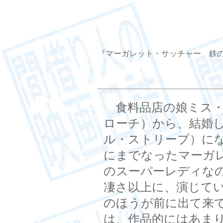
『マーガレット・サッチャー 鉄の女の涙』
食料品店の娘ミス・
ローチ）から、結婚
ル・ストリープ）に
にまでなったマーガ
のスーパーレディな
凄さ以上に、演じて
のほうが前に出て来
は、作品的にはあま