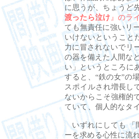
に思うが、ちょうど
渡ったら泣け
』のラ
ても無責任に強いリ
いけないということ
力に冒されないでリ
の器を備えた人間な
い」というところに
すると、“鉄の女”の
スポイルされ増長し
ないからこそ強権的
ていて、個人的なタ
いずれにしても 「
ーを求める心性に流