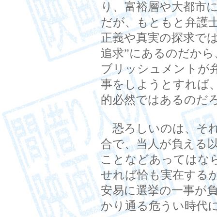
り、富裕層や大都市
だが、もともと弁護
正義や真実の探求では
追求”にあるのだか
ブリッシュメントが
事をしようとすれば
的必然ではあるのだ
恐ろしいのは、それ
合で、当人が負える以
ことなどあってはな
せれば恰も実在する
安易に選挙の一事が
かり通る危うい時代