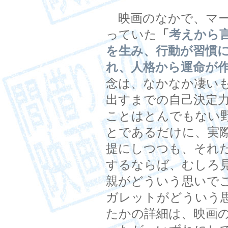
映画のなかで、マー
っていた
「
考えから
を生み、行動が習慣
れ、人格から運命が
念は、なかなか凄い
出すまでの自己決定
ことはとんでもない
とであるだけに、実
提にしつつも、それ
するならば、むしろ
親がどういう思いで
ガレットがどういう
たかの詳細は、映画