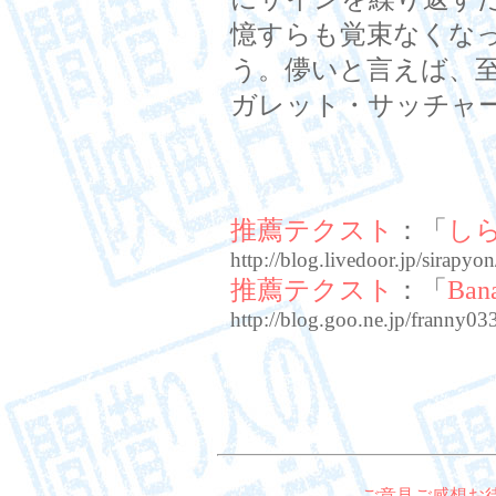
憶すらも覚束なくな
う。儚いと言えば、
ガレット・サッチャ
推薦テクスト
：「
し
http://blog.livedoor.jp/sirapy
推薦テクスト
：「
Bana
http://blog.goo.ne.jp/frann
ご意見ご感想お