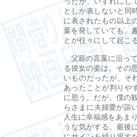
ったが、いずれにし
としか表しないと同
に表されたもの以上
葉を発していても、
とが往々にして起こ
父親の言葉に沿って
る彼女の姿は、その
いものだったが、そ
あったことが判りや
に思う。だが、僕の
らさまに夫婦愛が謳
人生に幸福感をあま
うな気がする。最後
にサインを繰り返す