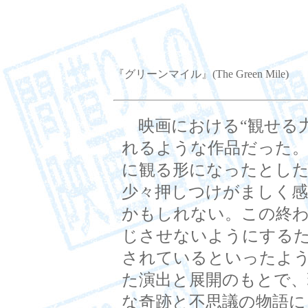
『グリーンマイル』(The Green Mile)
映画における“観せる力
れるような作品だった
に観る形になったとし
少々押しつけがましく
かもしれない。この終
じさせないようにする
されているといったよ
た演出と展開のもとで
な奇跡と不思議の物語に