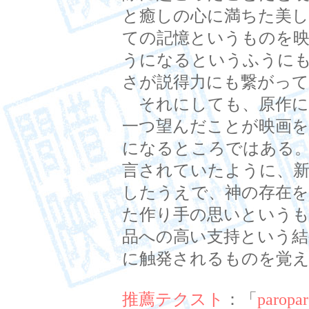
と癒しの心に満ちた美し
ての記憶というものを映
うになるというふうに
さが説得力にも繋がっ
それにしても、原作に
一つ望んだことが映画
になるところではある
言されていたように、新
したうえで、神の存在を
た作り手の思いという
品への高い支持という結
に触発されるものを覚
推薦テクスト
：「
paropa