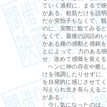
ていく過程に、まるで
がある。粗筋だけを説明
だか突拍子もなくて、
のに、実際に観てみる
なくて、最後の訓話め
かある種の感動と感銘
とによって、力のある
せ、改めて感慨を覚える
ヘンに神の存在や癒し
けを強調したりせずに
を自発的に感じさせて
与えられ生き長らえる
がある。
少し気になったのは、ジョン