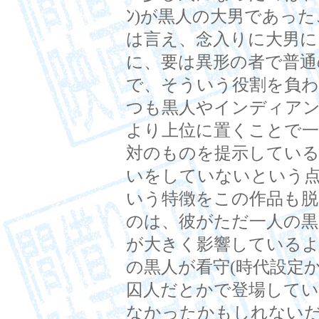
ﾝ)が黒人の大男であっ
は言え、念入りに大男
に、要は異形の者で普通
で、そういう役割を負
つも黒人やインディア
より上位に置くことで一
対のものを提示している
いをしていないという
いう特徴をこの作品も
のは、彼がただ一人の
が大きく影響しているよ
の黒人が看守(時代設定
囚人だとかで登場して
なかったかもしれない