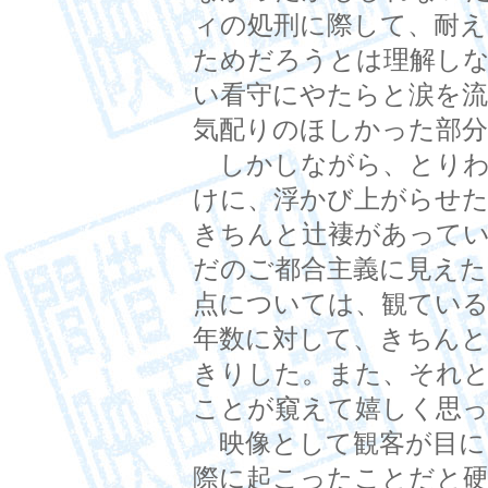
ィの処刑に際して、耐えるポ
ためだろうとは理解し
い看守にやたらと涙を
気配りのほしかった部
しかしながら、とりわ
けに、浮かび上がらせた
きちんと辻褄があって
だのご都合主義に見え
点については、観てい
年数に対して、きちん
きりした。また、それ
ことが窺えて嬉しく思
映像として観客が目に
際に起こったことだと