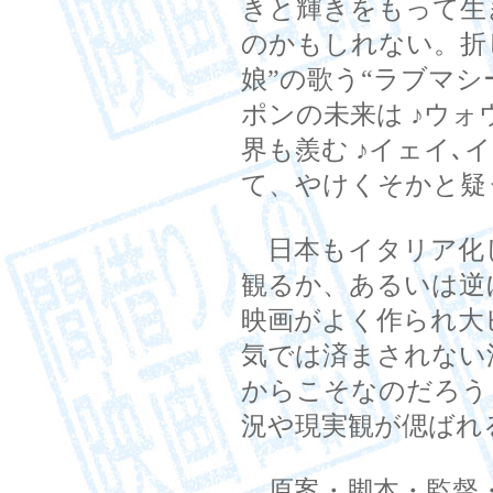
きと輝きをもって生
のかもしれない。折
娘”の歌う“ラブマシ
ポンの未来は ♪ウォ
界も羨む ♪イェイ､
て、やけくそかと疑
日本もイタリア化
観るか、あるいは逆
映画がよく作られ大
気では済まされない
からこそなのだろう
況や現実観が偲ばれ
原案・脚本・監督・