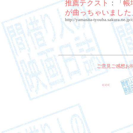
推薦テクスト
：「
帳
が曲っちゃいました
http://yamasita-tyouba.sakura.ne.
ご意見ご感想お
<<<