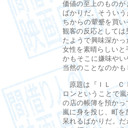
価値の至上のものが
ばかりだ。そういう
ちからの顰蹙を買い
観客の反応としては
たようで興味深かっ
女性を素晴らしいと
かもそこに嫌味やい
当然のことなのかも
原題は『ＩＬ ＣＩ
ロンということで嵐
の店の帳簿を預かっ
嵐に身を投じ、町を
呆れるばかりだ。だ